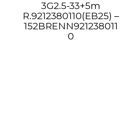
3G2.5-33+5m
R.9212380110(EB25) –
152BRENN921238011
0