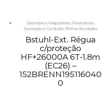
Classe de proteção IP44
Comprimento do cabo 25m
Designação do cabo H07RN-F 3G2.5
Qualidade do cabo Borracha neoprene
Extensões e Adaptadores
,
Ferramentas
,
Cor do cabo preto
Iluminação e Condução Elétrica
,
Novidades
Diâmetro da bobina 290 m
Bstuhl-Ext. Régua
c/proteção
HF+26000A 6T-1.8m
(EC26) –
152BRENN195116040
0