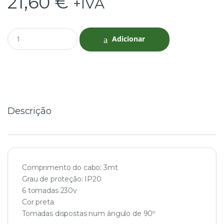
21,60
€
+IVA
Q
Adicionar
u
a
n
t
i
t
y
Descrição
Comprimento do cabo: 3mt
Grau de proteção: IP20
6 tomadas 230v
Cor preta
Tomadas dispostas num ângulo de 90º