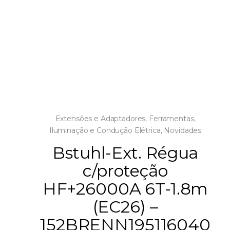
Extensões e Adaptadores
,
Ferramentas
,
Iluminação e Condução Elétrica
,
Novidades
Bstuhl-Ext. Régua
c/proteção
HF+26000A 6T-1.8m
(EC26) –
152BRENN195116040