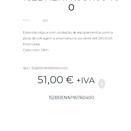
0
(0)
0
o
u
Extensão régua com proteção de equipamentos contra
t
picos de voltagem e anomalia na corrente até 26000A
o
f
6 tomadas
5
Cabo com 1,8m
5 Anos Garantia
SKU: 152BRENN1951160400
51,00
€
+IVA
152BRENN1951160400