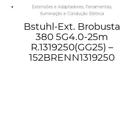
Extensões e Adaptadores
,
Ferramentas
,
Iluminação e Condução Elétrica
Bstuhl-Ext. Brobusta
380 5G4.0-25m
R.1319250(GG25) –
152BRENN1319250