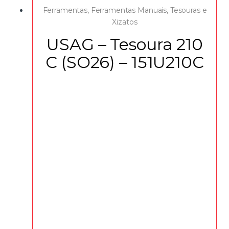
Ferramentas
,
Ferramentas Manuais
,
Tesouras e
Xizatos
USAG – Tesoura 210
C (SO26) – 151U210C