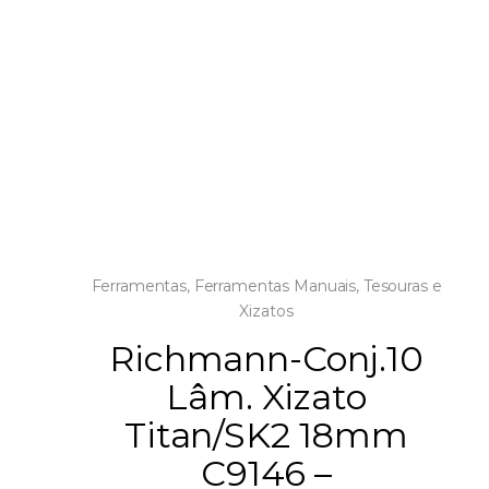
Ferramentas
,
Ferramentas Manuais
,
Tesouras e
Xizatos
Richmann-Conj.10
Lâm. Xizato
Titan/SK2 18mm
C9146 –