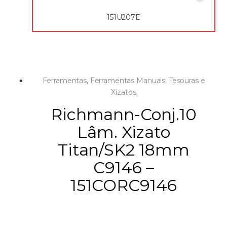
151U207E
Ferramentas
,
Ferramentas Manuais
,
Tesouras e
Xizatos
Richmann-Conj.10
Lâm. Xizato
Titan/SK2 18mm
C9146 –
151CORC9146