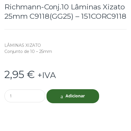
Richmann-Conj.10 Lâminas Xizato
25mm C9118(GG25) – 151CORC9118
LÂMINAS XIZATO
Conjunto de 10 – 25mm
2,95
€
+IVA
Q
Adicionar
u
a
n
t
i
t
y