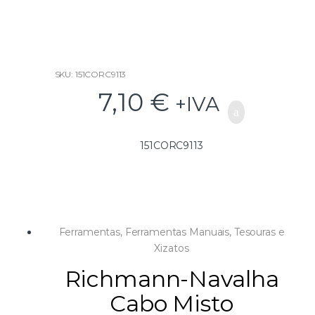
o
f
5
SKU: 151CORC9113
7,10
€
+IVA
151CORC9113
Ferramentas
,
Ferramentas Manuais
,
Tesouras e
Xizatos
Richmann-Navalha
Cabo Misto