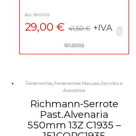
no punho
– Corpo em aço revestido a material plástico anti-
deslizante e anti-choque
SKU: 151U200S
– Fornecido com lâmina em Cobalto 200 C24
29,00
€
+IVA
41,50
€
151U200S
Ferramentas
,
Ferramentas Manuais
,
Serrotes e
Acessórios
Richmann-Serrote
Past.Alvenaria
550mm 13Z C1935 –
151CORC1935