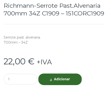
Richmann-Serrote Past.Alvenaria
700mm 34Z C1909 – 151CORC1909
Serrote past. alvenaria.
700mm – 34Z
22,00
€
+IVA
Q
Adicionar
u
a
n
t
i
t
y