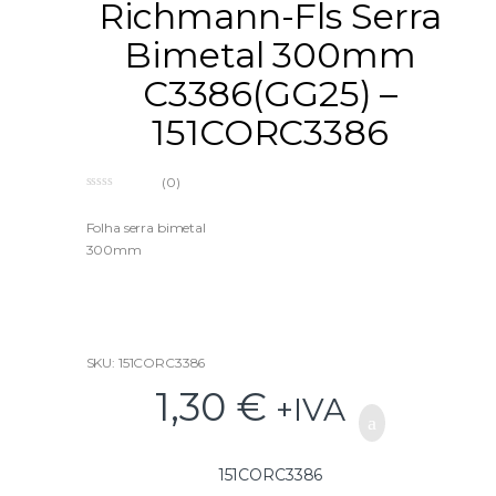
Richmann-Fls Serra
Bimetal 300mm
C3386(GG25) –
151CORC3386
(0)
0
o
u
Folha serra bimetal
t
300mm
o
f
5
SKU: 151CORC3386
1,30
€
+IVA
151CORC3386