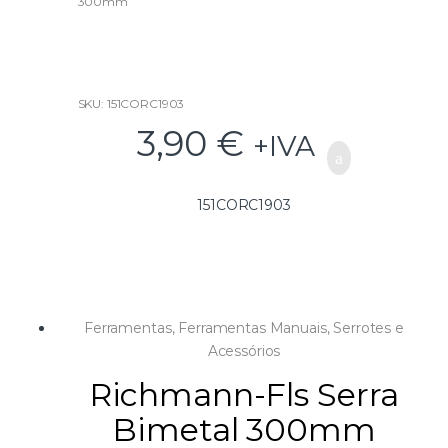
300mm
o
f
5
SKU: 151CORC1903
3,90
€
+IVA
151CORC1903
Ferramentas
,
Ferramentas Manuais
,
Serrotes e
Acessórios
Richmann-Fls Serra
Bimetal 300mm