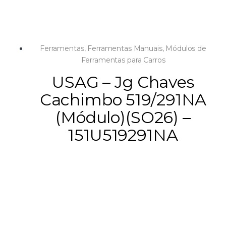
Ferramentas
,
Ferramentas Manuais
,
Módulos de
Ferramentas para Carros
USAG – Jg Chaves
Cachimbo 519/291NA
(Módulo)(SO26) –
151U519291NA