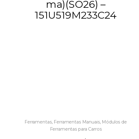
ma)(SO26) –
151U519M233C24
Ferramentas
,
Ferramentas Manuais
,
Módulos de
Ferramentas para Carros