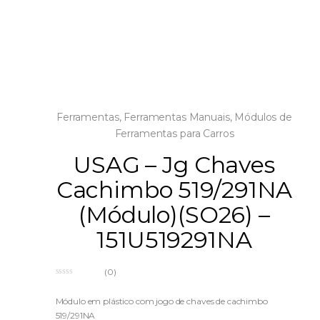
Ferramentas
,
Ferramentas Manuais
,
Módulos de
Ferramentas para Carros
USAG – Jg Chaves
Cachimbo 519/291NA
(Módulo)(SO26) –
151U519291NA
(0)
0
o
u
Módulo em plástico com jogo de chaves de cachimbo
t
519/291NA
o