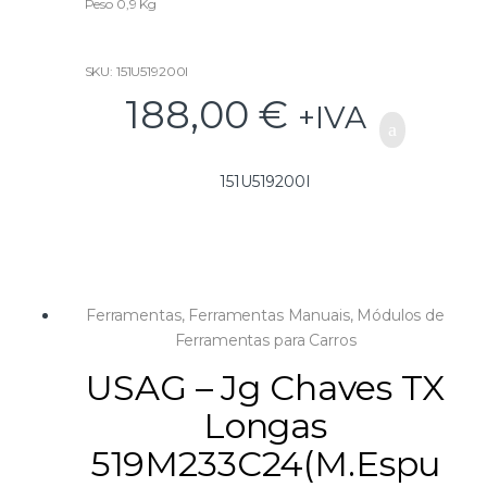
Peso 0,9 Kg
SKU: 151U519200I
188,00
€
+IVA
151U519200I
Ferramentas
,
Ferramentas Manuais
,
Módulos de
Ferramentas para Carros
USAG – Jg Chaves TX
Longas
519M233C24(M.Espu