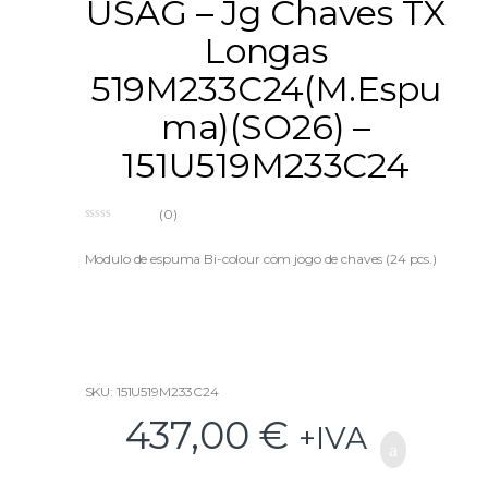
USAG – Jg Chaves TX
Longas
519M233C24(M.Espu
ma)(SO26) –
151U519M233C24
(0)
0
o
u
Modulo de espuma Bi-colour com jogo de chaves (24 pcs.)
t
o
f
5
SKU: 151U519M233C24
437,00
€
+IVA