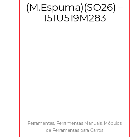
(M.Espuma)(SO26) –
151U519M283
Ferramentas
,
Ferramentas Manuais
,
Módulos
de Ferramentas para Carros