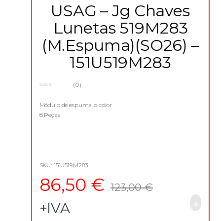
USAG – Jg Chaves
Lunetas 519M283
(M.Espuma)(SO26) –
151U519M283
(0)
0
o
u
Módulo de espuma bicolor
t
8 Peças
o
f
5
SKU: 151U519M283
86,50
€
123,00
€
+IVA