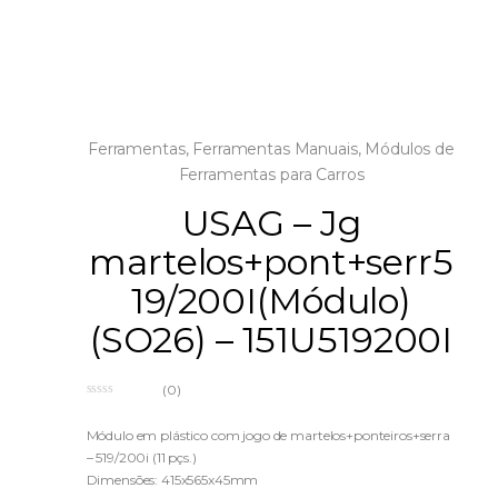
Ferramentas
,
Ferramentas Manuais
,
Módulos de
Ferramentas para Carros
USAG – Jg
martelos+pont+serr5
19/200I(Módulo)
(SO26) – 151U519200I
(0)
0
o
u
Módulo em plástico com jogo de martelos+ponteiros+serra
t
– 519/200i (11 pçs.)
o
f
Dimensões: 415x565x45mm
5