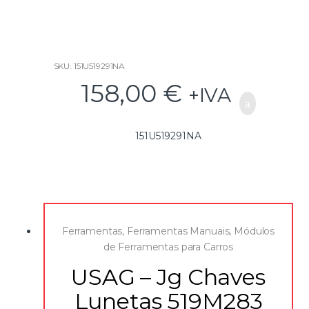
f
5
SKU: 151U519291NA
158,00
€
+IVA
151U519291NA
Ferramentas
,
Ferramentas Manuais
,
Módulos
de Ferramentas para Carros
USAG – Jg Chaves
Lunetas 519M283