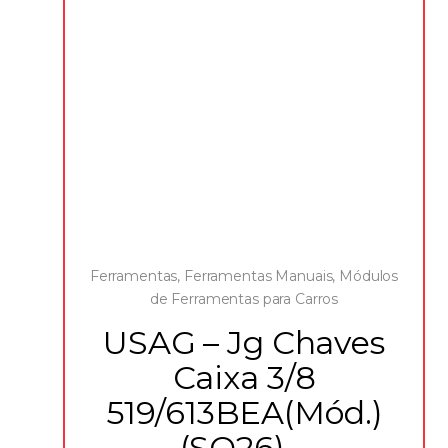
Ferramentas
,
Ferramentas Manuais
,
Módulos
de Ferramentas para Carros
USAG – Jg Chaves
Caixa 3/8
519/613BEA(Mód.)
(SO26) –