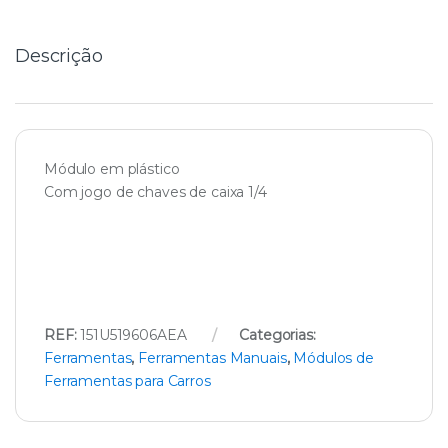
t
y
Descrição
Módulo em plástico
Com jogo de chaves de caixa 1/4
REF:
151U519606AEA
Categorias:
Ferramentas
,
Ferramentas Manuais
,
Módulos de
Ferramentas para Carros