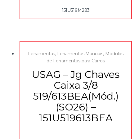
151U519M283
Ferramentas
,
Ferramentas Manuais
,
Módulos
de Ferramentas para Carros
USAG – Jg Chaves
Caixa 3/8
519/613BEA(Mód.)
(SO26) –
151U519613BEA