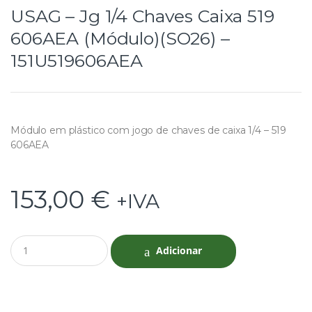
USAG – Jg 1/4 Chaves Caixa 519
606AEA (Módulo)(SO26) –
151U519606AEA
Módulo em plástico com jogo de chaves de caixa 1/4 – 519
606AEA
153,00
€
+IVA
Q
Adicionar
u
a
n
t
i