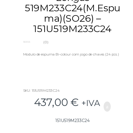
519M233C24(M.Espu
ma)(SO26) –
151U519M233C24
(0)
0
o
u
Modulo de espuma Bi-colour com jogo de chaves (24 pcs.)
t
o
f
5
SKU: 151U519M233C24
437,00
€
+IVA
151U519M233C24