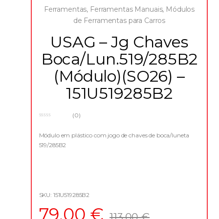
Ferramentas
,
Ferramentas Manuais
,
Módulos
de Ferramentas para Carros
USAG – Jg Chaves
Boca/Lun.519/285B2
(Módulo)(SO26) –
151U519285B2
(0)
0
o
u
Módulo em plástico com jogo de chaves de boca/luneta
t
519/285B2
o
f
5
SKU: 151U519285B2
79,00
€
113,00
€