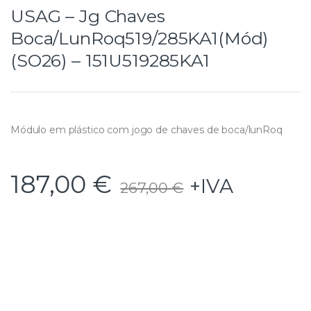
USAG – Jg Chaves
Boca/LunRoq519/285KA1(Mód)
(SO26) – 151U519285KA1
Módulo em plástico com jogo de chaves de boca/lunRoq
187,00
€
+IVA
267,00
€