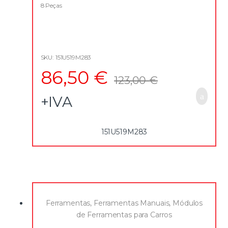
t
8 Peças
o
f
5
SKU: 151U519M283
86,50
€
123,00
€
+IVA
151U519M283
Ferramentas
,
Ferramentas Manuais
,
Módulos
de Ferramentas para Carros