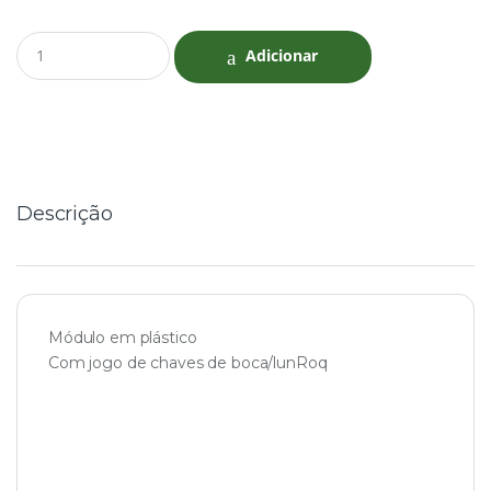
Q
Adicionar
u
a
n
t
i
t
y
Descrição
Módulo em plástico
Com jogo de chaves de boca/lunRoq