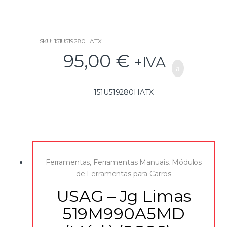
5
SKU: 151U519280HATX
95,00
€
+IVA
151U519280HATX
Ferramentas
,
Ferramentas Manuais
,
Módulos
de Ferramentas para Carros
USAG – Jg Limas
519M990A5MD