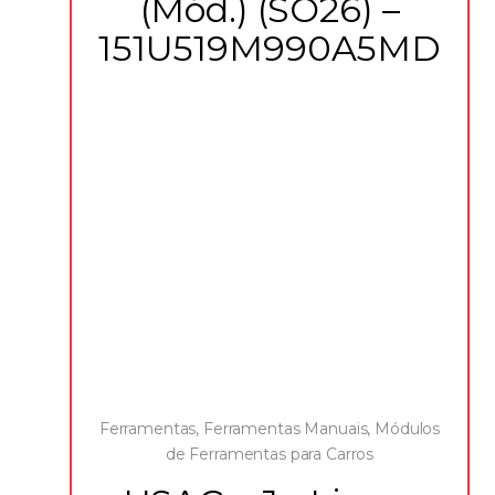
(Mód.) (SO26) –
151U519M990A5MD
Ferramentas
,
Ferramentas Manuais
,
Módulos
de Ferramentas para Carros