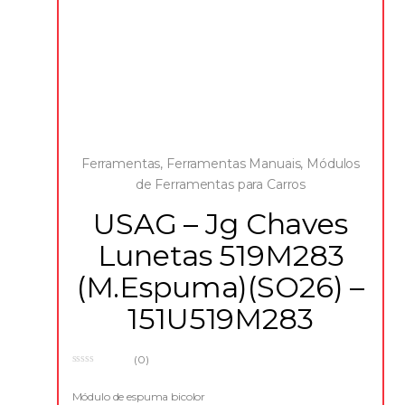
Ferramentas
,
Ferramentas Manuais
,
Módulos
de Ferramentas para Carros
USAG – Jg Chaves
Lunetas 519M283
(M.Espuma)(SO26) –
151U519M283
(0)
0
o
u
Módulo de espuma bicolor