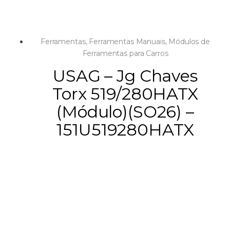
Ferramentas
,
Ferramentas Manuais
,
Módulos de
Ferramentas para Carros
USAG – Jg Chaves
Torx 519/280HATX
(Módulo)(SO26) –
151U519280HATX