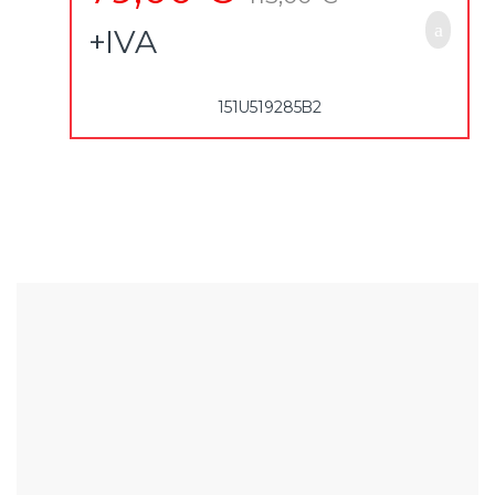
+IVA
151U519285B2