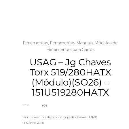
Ferramentas
,
Ferramentas Manuais
,
Módulos de
Ferramentas para Carros
USAG – Jg Chaves
Torx 519/280HATX
(Módulo)(SO26) –
151U519280HATX
(0)
0
o
u
Módulo em plástico com jogo de chaves TORX
t
519/280HATX
o
f