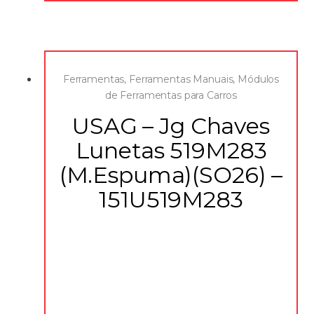
Ferramentas
,
Ferramentas Manuais
,
Módulos
de Ferramentas para Carros
USAG – Jg Chaves
Lunetas 519M283
(M.Espuma)(SO26) –
151U519M283