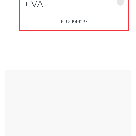
+IVA
151U519M283