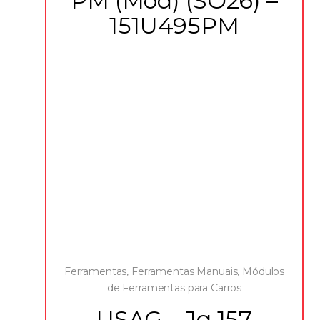
PM (Mód) (SO26) –
151U495PM
Ferramentas
,
Ferramentas Manuais
,
Módulos
de Ferramentas para Carros
USAG – Jg 157