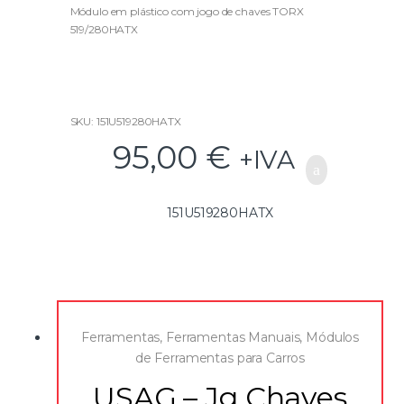
o
u
Módulo em plástico com jogo de chaves TORX
t
519/280HATX
o
f
5
SKU: 151U519280HATX
95,00
€
+IVA
151U519280HATX
Ferramentas
,
Ferramentas Manuais
,
Módulos
de Ferramentas para Carros
USAG – Jg Chaves