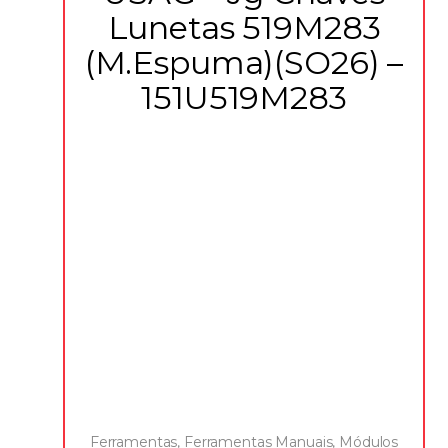
Lunetas 519M283
(M.Espuma)(SO26) –
151U519M283
Ferramentas
,
Ferramentas Manuais
,
Módulos