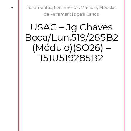
Ferramentas
,
Ferramentas Manuais
,
Módulos
de Ferramentas para Carros
USAG – Jg Chaves
Boca/Lun.519/285B2
(Módulo)(SO26) –
151U519285B2