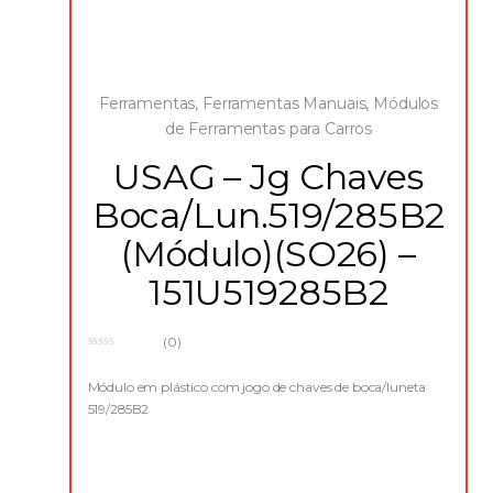
Ferramentas
,
Ferramentas Manuais
,
Módulos
de Ferramentas para Carros
USAG – Jg Chaves
Boca/Lun.519/285B2
(Módulo)(SO26) –
151U519285B2
(0)
0
o
u
Módulo em plástico com jogo de chaves de boca/luneta
t
519/285B2
o
f
5