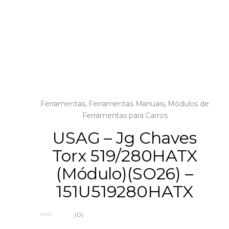
Ferramentas
,
Ferramentas Manuais
,
Módulos de
Ferramentas para Carros
USAG – Jg Chaves
Torx 519/280HATX
(Módulo)(SO26) –
151U519280HATX
(0)
0