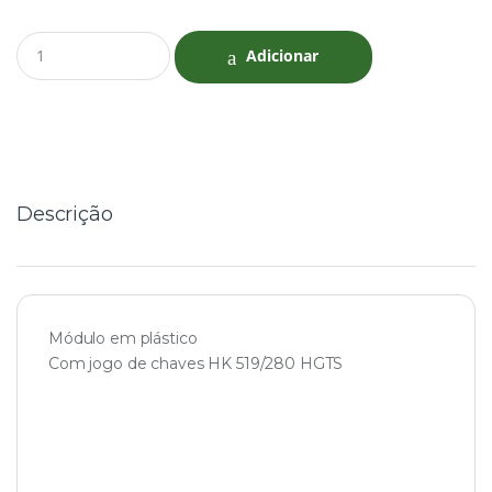
Q
Adicionar
u
a
n
t
i
t
y
Descrição
Módulo em plástico
Com jogo de chaves HK 519/280 HGTS