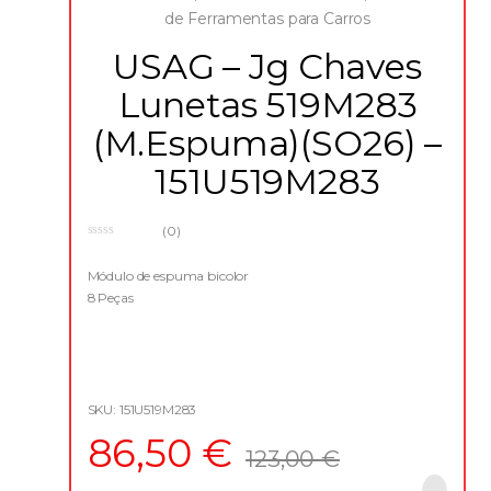
de Ferramentas para Carros
USAG – Jg Chaves
Lunetas 519M283
(M.Espuma)(SO26) –
151U519M283
(0)
0
o
u
Módulo de espuma bicolor
t
8 Peças
o
f
5
SKU: 151U519M283
86,50
€
123,00
€