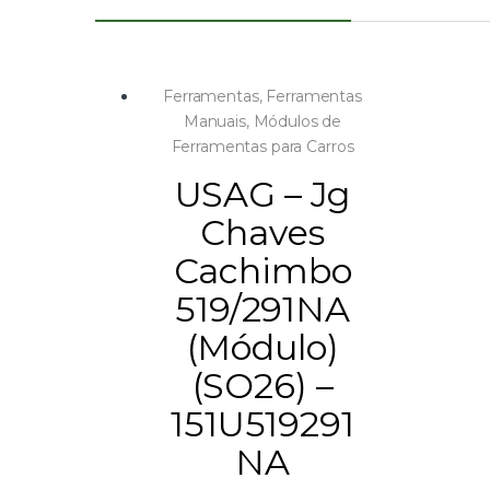
Ferramentas
,
Ferramentas
Manuais
,
Módulos de
Ferramentas para Carros
USAG – Jg
Chaves
Cachimbo
519/291NA
(Módulo)
(SO26) –
151U519291
NA