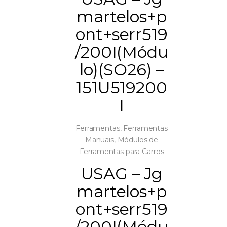
martelos+p
ont+serr519
/200I(Módu
lo)(SO26) –
151U519200
I
Ferramentas
,
Ferramentas
Manuais
,
Módulos de
Ferramentas para Carros
USAG – Jg
martelos+p
ont+serr519
/200I(Módu