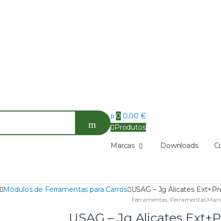
0
0,00
€
Produtos
Marcas
Downloads
C
Módulos de Ferramentas para Carros
USAG – Jg Alicates Ext+Pr
Ferramentas
,
Ferramentas Man
USAG – Jg Alicates Ext+P