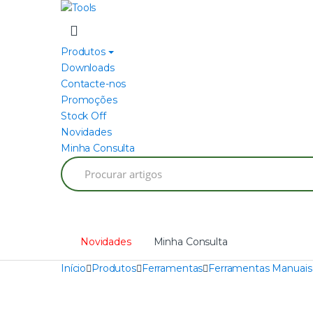
Skip
Skip
to
to
navigation
content
Produtos
Downloads
Contacte-nos
Promoções
Stock Off
Novidades
Minha Consulta
Search
for:
Novidades
Minha Consulta
Início
Produtos
Ferramentas
Ferramentas Manuais