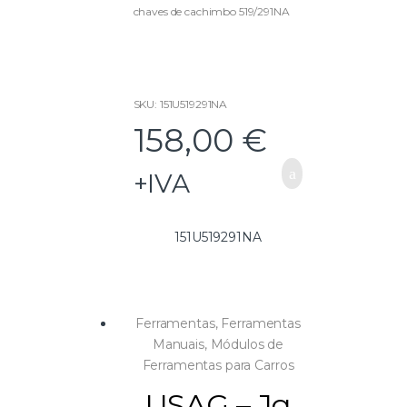
t
chaves de cachimbo 519/291NA
o
f
5
SKU: 151U519291NA
158,00
€
+IVA
151U519291NA
Ferramentas
,
Ferramentas
Manuais
,
Módulos de
Ferramentas para Carros
USAG – Jg