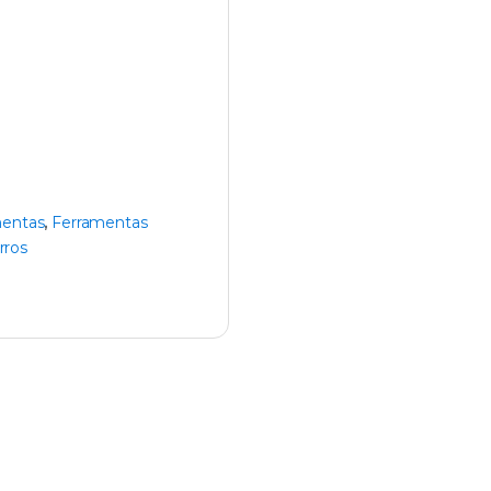
mentas
,
Ferramentas
rros