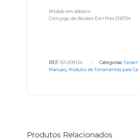
Módulo em plástico
Com jogo de Alicates Ext+Pres 519/134
REF:
151U519134
Categorias:
Ferra
Manuais
,
Módulos de Ferramentas para Ca
Produtos Relacionados