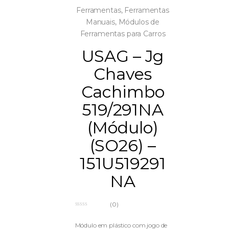
Ferramentas
,
Ferramentas
Manuais
,
Módulos de
Ferramentas para Carros
USAG – Jg
Chaves
Cachimbo
519/291NA
(Módulo)
(SO26) –
151U519291
NA
(0)
0
o
u
Módulo em plástico com jogo de