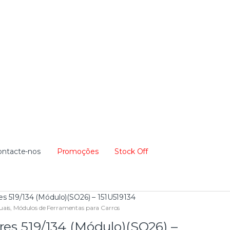
ontacte-nos
Promoções
Stock Off
es 519/134 (Módulo)(SO26) – 151U519134
uais
,
Módulos de Ferramentas para Carros
res 519/134 (Módulo)(SO26) –