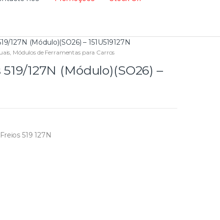
 519/127N (Módulo)(SO26) – 151U519127N
uais
,
Módulos de Ferramentas para Carros
s 519/127N (Módulo)(SO26) –
Freios 519 127N