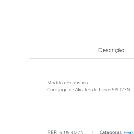
Descrição
Modulo em plástico
Com jogo de Alicates de Freios 519 127N
REF:
151U519127N
Categorias:
Ferr