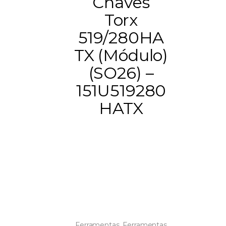
Chaves
Torx
519/280HA
TX (Módulo)
(SO26) –
151U519280
HATX
Ferramentas
,
Ferramentas