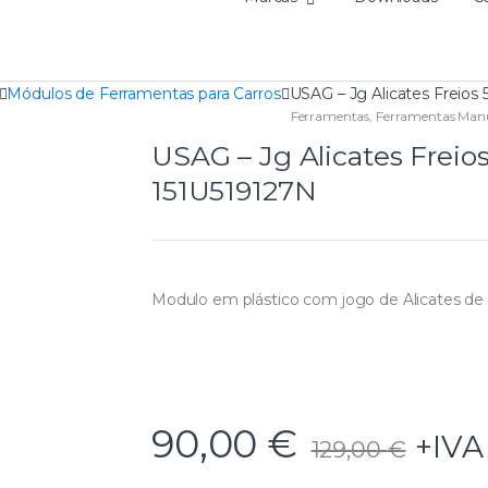
Módulos de Ferramentas para Carros
USAG – Jg Alicates Freios
Ferramentas
,
Ferramentas Man
USAG – Jg Alicates Freio
151U519127N
Modulo em plástico com jogo de Alicates de 
90,00
€
+IVA
129,00
€