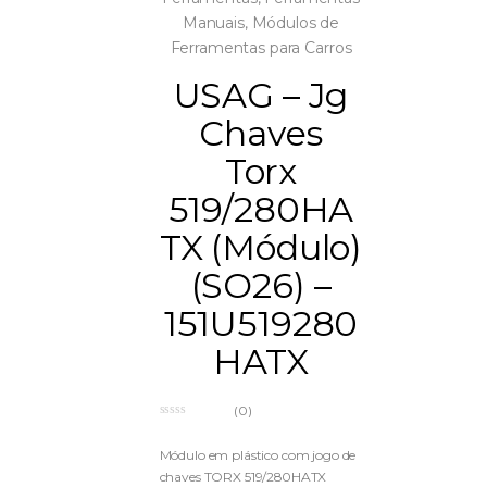
Manuais
,
Módulos de
Ferramentas para Carros
USAG – Jg
Chaves
Torx
519/280HA
TX (Módulo)
(SO26) –
151U519280
HATX
(0)
0
o
u
Módulo em plástico com jogo de
t
chaves TORX 519/280HATX
o