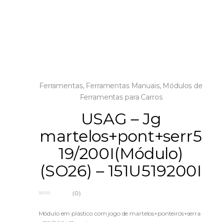
Ferramentas
,
Ferramentas Manuais
,
Módulos de
Ferramentas para Carros
USAG – Jg
martelos+pont+serr5
19/200I(Módulo)
(SO26) – 151U519200I
(0)
0
o
u
Módulo em plástico com jogo de martelos+ponteiros+serra
t