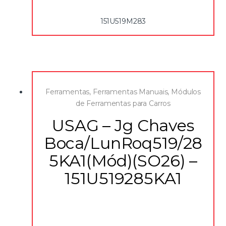
151U519M283
Ferramentas
,
Ferramentas Manuais
,
Módulos
de Ferramentas para Carros
USAG – Jg Chaves
Boca/LunRoq519/28
5KA1(Mód)(SO26) –
151U519285KA1