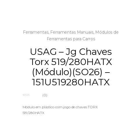
Ferramentas
,
Ferramentas Manuais
,
Módulos de
Ferramentas para Carros
USAG – Jg Chaves
Torx 519/280HATX
(Módulo)(SO26) –
151U519280HATX
(0)
0
o
u
Módulo em plástico com jogo de chaves TORX
t
519/280HATX
o
f
5