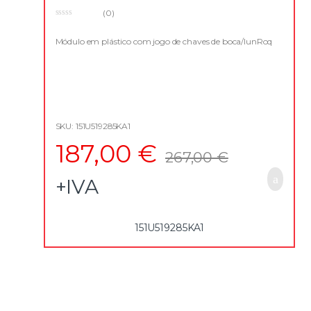
(0)
0
o
u
Módulo em plástico com jogo de chaves de boca/lunRoq
t
o
f
5
SKU: 151U519285KA1
187,00
€
267,00
€
+IVA
151U519285KA1