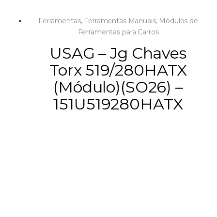
Ferramentas
,
Ferramentas Manuais
,
Módulos de
Ferramentas para Carros
USAG – Jg Chaves
Torx 519/280HATX
(Módulo)(SO26) –
151U519280HATX