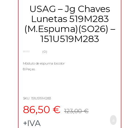
USAG – Jg Chaves
Lunetas 519M283
(M.Espuma)(SO26) –
151U519M283
(0)
0
o
u
Módulo de espuma bicolor
t
8 Peças
o
f
5
SKU: 151U519M283
86,50
€
123,00
€
+IVA