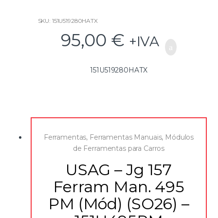
SKU: 151U519280HATX
95,00
€
+IVA
151U519280HATX
Ferramentas
,
Ferramentas Manuais
,
Módulos
de Ferramentas para Carros
USAG – Jg 157
Ferram Man. 495
PM (Mód) (SO26) –