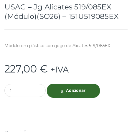
USAG – Jg Alicates 519/085EX
(Módulo)(SO26) – 151U519085EX
Módulo em plástico com jogo de Alicates 519/085EX
227,00
€
+IVA
Q
Adicionar
u
a
n
t
i
t
y