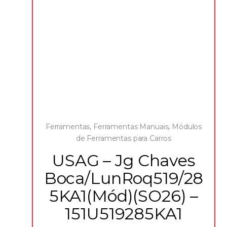
Ferramentas
,
Ferramentas Manuais
,
Módulos
de Ferramentas para Carros
USAG – Jg Chaves
Boca/LunRoq519/28
5KA1(Mód)(SO26) –
151U519285KA1