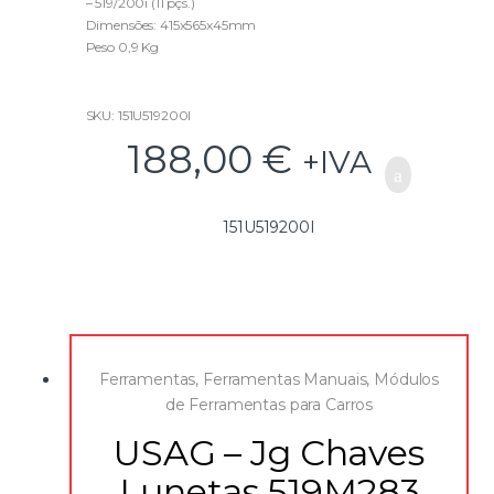
– 519/200i (11 pçs.)
o
f
Dimensões: 415x565x45mm
5
Peso 0,9 Kg
SKU: 151U519200I
188,00
€
+IVA
151U519200I
Ferramentas
,
Ferramentas Manuais
,
Módulos
de Ferramentas para Carros
USAG – Jg Chaves
Lunetas 519M283