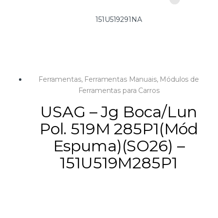
151U519291NA
Ferramentas
,
Ferramentas Manuais
,
Módulos de
Ferramentas para Carros
USAG – Jg Boca/Lun
Pol. 519M 285P1(Mód
Espuma)(SO26) –
151U519M285P1