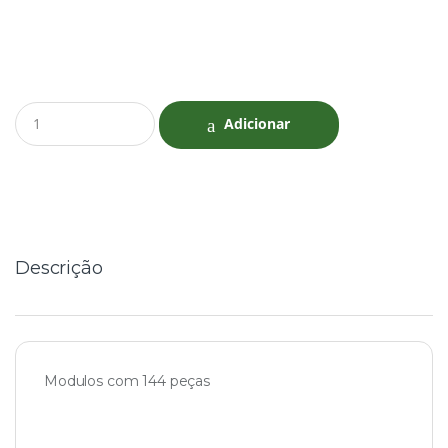
Q
Adicionar
u
a
n
t
i
t
y
Descrição
Modulos com 144 peças