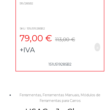
t
519/285B2
o
f
5
SKU: 151U519285B2
79,00
€
113,00
€
+IVA
151U519285B2
Ferramentas
,
Ferramentas Manuais
,
Módulos de
Ferramentas para Carros