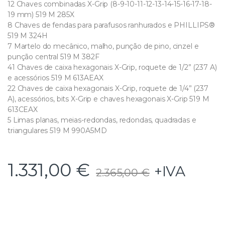
12 Chaves combinadas X-Grip (8-9-10-11-12-13-14-15-16-17-18-
19 mm) 519 M 285X
8 Chaves de fendas para parafusos ranhurados e PHILLIPS®
519 M 324H
7 Martelo do mecânico, malho, punção de pino, cinzel e
punção central 519 M 382F
41 Chaves de caixa hexagonais X-Grip, roquete de 1/2” (237 A)
e acessórios 519 M 613AEAX
22 Chaves de caixa hexagonais X-Grip, roquete de 1/4” (237
A), acessórios, bits X-Grip e chaves hexagonais X-Grip 519 M
613CEAX
5 Limas planas, meias-redondas, redondas, quadradas e
triangulares 519 M 990A5MD
1.331,00
€
+IVA
2.365,00
€