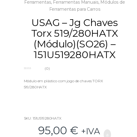
Ferramentas
,
Ferramentas Manuais
,
Módulos de
Ferramentas para Carros
USAG – Jg Chaves
Torx 519/280HATX
(Módulo)(SO26) –
151U519280HATX
(0)
0
o
u
Módulo em plástico com jogo de chaves TORX
t
519/280HATX
o
f
5
SKU: 151U519280HATX
95,00
€
+IVA