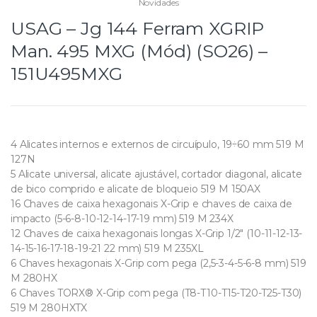
Novidades
USAG – Jg 144 Ferram XGRIP
Man. 495 MXG (Mód) (SO26) –
151U495MXG
4 Alicates internos e externos de circuípulo, 19÷60 mm 519 M
127N
5 Alicate universal, alicate ajustável, cortador diagonal, alicate
de bico comprido e alicate de bloqueio 519 M 150AX
16 Chaves de caixa hexagonais X-Grip e chaves de caixa de
impacto (5-6-8-10-12-14-17-19 mm) 519 M 234X
12 Chaves de caixa hexagonais longas X-Grip 1/2″ (10-11-12-13-
14-15-16-17-18-19-21 22 mm) 519 M 235XL
6 Chaves hexagonais X-Grip com pega (2,5-3-4-5-6-8 mm) 519
M 280HX
6 Chaves TORX® X-Grip com pega (T8-T10-T15-T20-T25-T30)
519 M 280HXTX