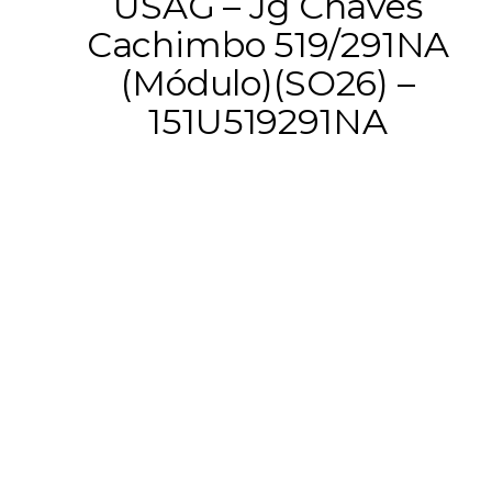
USAG – Jg Chaves
Cachimbo 519/291NA
(Módulo)(SO26) –
151U519291NA