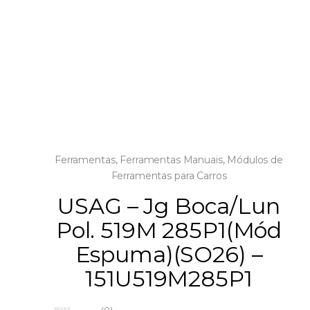
Ferramentas
,
Ferramentas Manuais
,
Módulos de
Ferramentas para Carros
USAG – Jg Boca/Lun
Pol. 519M 285P1(Mód
Espuma)(SO26) –
151U519M285P1
(0)