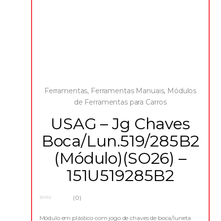
Ferramentas
,
Ferramentas Manuais
,
Módulos
de Ferramentas para Carros
USAG – Jg Chaves
Boca/Lun.519/285B2
(Módulo)(SO26) –
151U519285B2
(0)
0
o
u
Módulo em plástico com jogo de chaves de boca/luneta