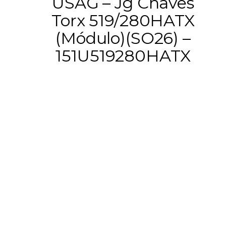
USAG – Jg Chaves
Torx 519/280HATX
(Módulo)(SO26) –
151U519280HATX