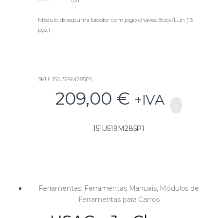
0
o
u
Módulo de espuma bicolor com jogo chaves Boca/Lun (13
t
pçs.)
o
f
5
SKU: 151U519M285P1
209,00
€
+IVA
151U519M285P1
Ferramentas
,
Ferramentas Manuais
,
Módulos de
Ferramentas para Carros