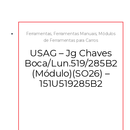
Ferramentas
,
Ferramentas Manuais
,
Módulos
de Ferramentas para Carros
USAG – Jg Chaves
Boca/Lun.519/285B2
(Módulo)(SO26) –
151U519285B2