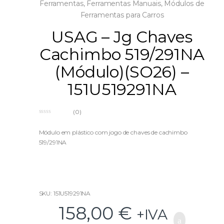
Ferramentas
,
Ferramentas Manuais
,
Módulos de
Ferramentas para Carros
USAG – Jg Chaves
Cachimbo 519/291NA
(Módulo)(SO26) –
151U519291NA
(0)
0
o
u
Módulo em plástico com jogo de chaves de cachimbo
t
519/291NA
o
f
5
SKU: 151U519291NA
158,00
€
+IVA