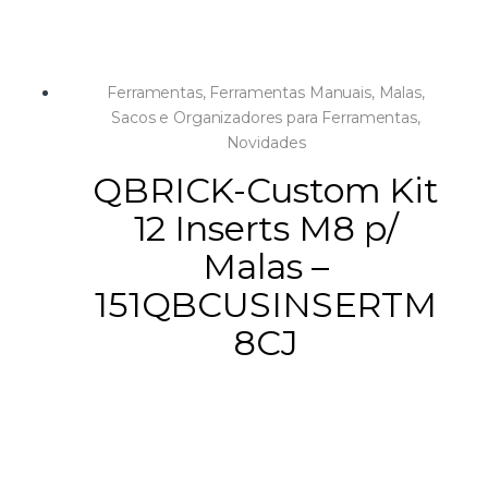
Ferramentas
,
Ferramentas Manuais
,
Malas,
Sacos e Organizadores para Ferramentas
,
Novidades
QBRICK-Custom Kit
12 Inserts M8 p/
Malas –
151QBCUSINSERTM
8CJ