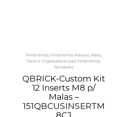
Ferramentas
,
Ferramentas Manuais
,
Malas,
Sacos e Organizadores para Ferramentas
,
Novidades
QBRICK-Custom Kit
12 Inserts M8 p/
Malas –
151QBCUSINSERTM
8CJ