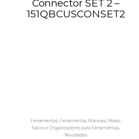
Connector SET 2 –
151QBCUSCONSET2
Ferramentas
,
Ferramentas Manuais
,
Malas,
Sacos e Organizadores para Ferramentas
,
Novidades