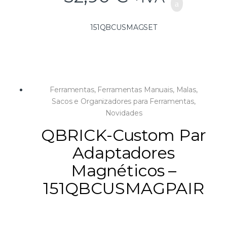
151QBCUSMAGSET
Ferramentas
,
Ferramentas Manuais
,
Malas,
Sacos e Organizadores para Ferramentas
,
Novidades
QBRICK-Custom Par
Adaptadores
Magnéticos –
151QBCUSMAGPAIR