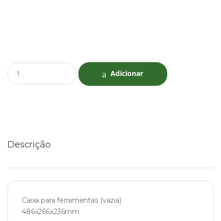
Q
Adicionar
u
a
n
t
i
t
y
Descrição
Caixa para ferramentas (vazia)
486x266x236mm