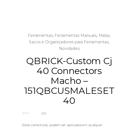
Ferramentas
,
Ferramentas Manuais
,
Malas,
Sacos e Organizadores para Ferramentas
,
Novidades
QBRICK-Custom Cj
40 Connectors
Macho –
151QBCUSMALESET
40
(0)
0
o
u
Estes conectores, podem ser aplicados em qualquer