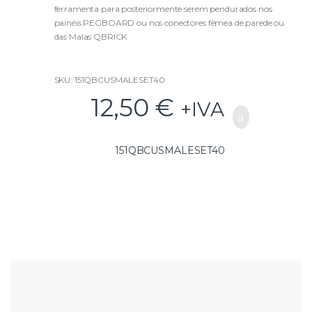
t
ferramenta para posteriormente serem pendurados nos
o
f
painéis PEGBOARD ou nos conectores fêmea de parede ou
5
das Malas QBRICK
SKU: 151QBCUSMALESET40
12,50
€
+IVA
151QBCUSMALESET40