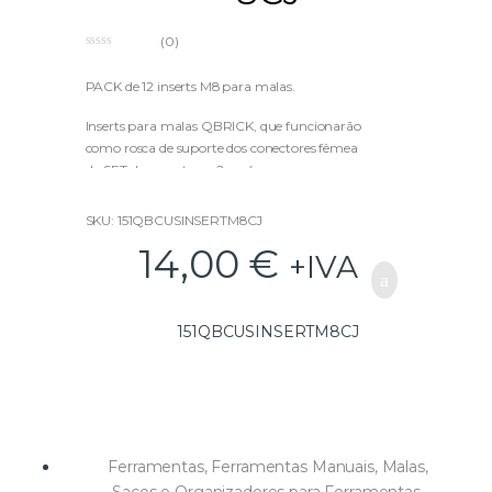
(0)
0
o
u
PACK de 12 inserts M8 para malas.
t
o
f
Inserts para malas QBRICK, que funcionarão
5
como rosca de suporte dos conectores fêmea
do SET de conectores 2 ou 4, que por sua vez
permitirão o armazenamento das peças com
conectores macho e ganchos.
SKU: 151QBCUSINSERTM8CJ
14,00
€
+IVA
151QBCUSINSERTM8CJ
Ferramentas
,
Ferramentas Manuais
,
Malas,