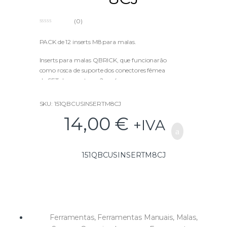
(0)
0
o
u
PACK de 12 inserts M8 para malas.
t
o
f
Inserts para malas QBRICK, que funcionarão
5
como rosca de suporte dos conectores fêmea
do SET de conectores 2 ou 4, que por sua vez
permitirão o armazenamento das peças com
conectores macho e ganchos.
SKU: 151QBCUSINSERTM8CJ
14,00
€
+IVA
151QBCUSINSERTM8CJ
Ferramentas
,
Ferramentas Manuais
,
Malas,