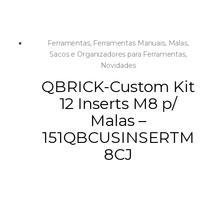
Ferramentas
,
Ferramentas Manuais
,
Malas,
Sacos e Organizadores para Ferramentas
,
Novidades
QBRICK-Custom Kit
12 Inserts M8 p/
Malas –
151QBCUSINSERTM
8CJ