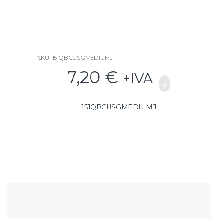
t
o
f
5
SKU: 151QBCUSGMEDIUMJ
7,20
€
+IVA
151QBCUSGMEDIUMJ