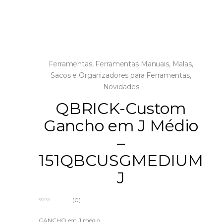
Ferramentas
,
Ferramentas Manuais
,
Malas,
Sacos e Organizadores para Ferramentas
,
Novidades
QBRICK-Custom
Gancho em J Médio
–
151QBCUSGMEDIUM
J
(0)
0
o
u
GANCHO em J médio