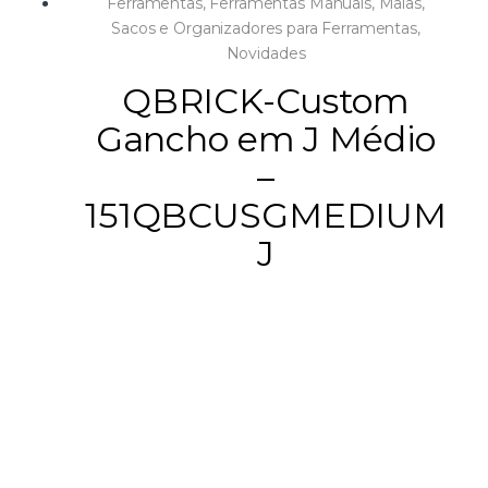
Ferramentas
,
Ferramentas Manuais
,
Malas,
Sacos e Organizadores para Ferramentas
,
Novidades
QBRICK-Custom
Gancho em J Médio
–
151QBCUSGMEDIUM
J