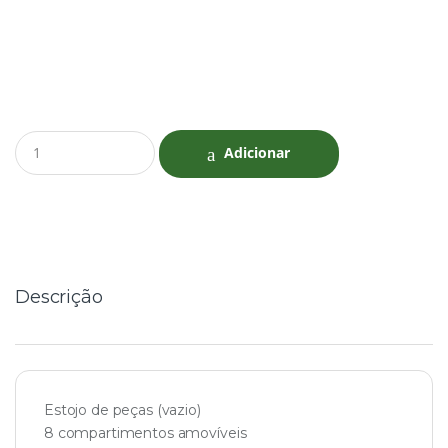
Q
Adicionar
u
a
n
t
i
t
y
Descrição
Estojo de peças (vazio)
8 compartimentos amovíveis