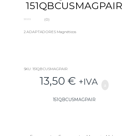
151QBCUSMAGPAIR
(0)
0
o
u
2 ADAPTADORES Magnéticos
t
o
f
5
SKU: 151QBCUSMAGPAIR
13,50
€
+IVA
151QBCUSMAGPAIR