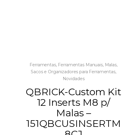
Ferramentas
,
Ferramentas Manuais
,
Malas,
Sacos e Organizadores para Ferramentas
,
Novidades
QBRICK-Custom Kit
12 Inserts M8 p/
Malas –
151QBCUSINSERTM
8CJ