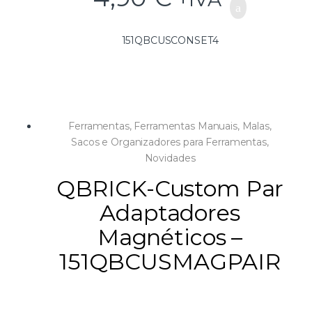
151QBCUSCONSET4
Ferramentas
,
Ferramentas Manuais
,
Malas,
Sacos e Organizadores para Ferramentas
,
Novidades
QBRICK-Custom Par
Adaptadores
Magnéticos –
151QBCUSMAGPAIR