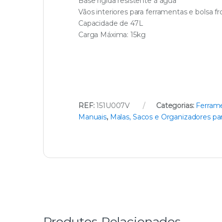
Base rígida resistente à água
Vãos interiores para ferramentas e bolsa fro
Capacidade de 47L
Carga Máxima: 15kg
REF:
151U007V
Categorias:
Ferram
Manuais
,
Malas, Sacos e Organizadores pa
Produtos Relacionados