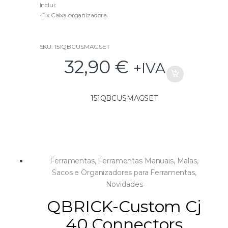
f
Inclui:
5
• 1 x Caixa organizadora.
• 2 x Inserts rosca fêmea para Malas QBRICK.
• 2 x Suportes Magnéticos com rosca macho M8
• 2 x Chapas metálicas 40mmx75mm
SKU: 151QBCUSMAGSET
• 8 x Parafusos para fixação chapas metálicas
32,90
€
+IVA
151QBCUSMAGSET
Ferramentas
,
Ferramentas Manuais
,
Malas,
Sacos e Organizadores para Ferramentas
,
Novidades
QBRICK-Custom Cj
40 Connectors