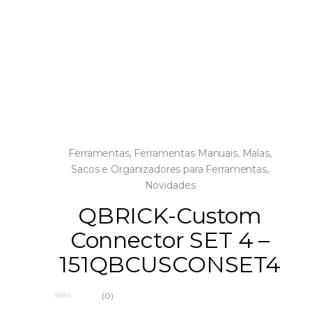
Ferramentas
,
Ferramentas Manuais
,
Malas,
Sacos e Organizadores para Ferramentas
,
Novidades
QBRICK-Custom
Connector SET 4 –
151QBCUSCONSET4
(0)
0