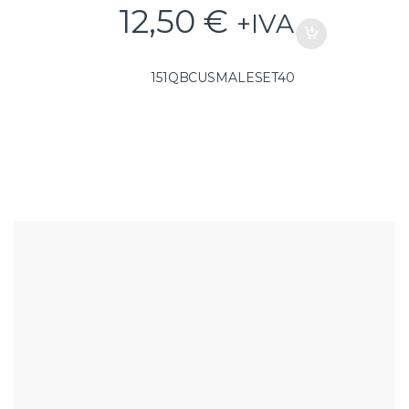
12,50
€
+IVA
151QBCUSMALESET40