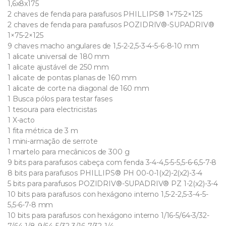
1,6x8x175
2 chaves de fenda para parafusos PHILLIPS® 1×75-2×125
2 chaves de fenda para parafusos POZIDRIV®-SUPADRIV®
1×75-2×125
9 chaves macho angulares de 1,5-2-2,5-3-4-5-6-8-10 mm
1 alicate universal de 180 mm
1 alicate ajustável de 250 mm
1 alicate de pontas planas de 160 mm
1 alicate de corte na diagonal de 160 mm
1 Busca pólos para testar fases
1 tesoura para electricistas
1 X-acto
1 fita métrica de 3 m
1 mini-armação de serrote
1 martelo para mecânicos de 300 g
9 bits para parafusos cabeça com fenda 3-4-4,5-5-5,5-6-6,5-7-8
8 bits para parafusos PHILLIPS® PH 00-0-1(x2)-2(x2)-3-4
5 bits para parafusos POZIDRIV®-SUPADRIV® PZ 1-2(x2)-3-4
10 bits para parafusos con hexágono interno 1,5-2-2,5-3-4-5-
5,5-6-7-8 mm
10 bits para parafusos con hexágono interno 1/16-5/64-3/32-
7/64-1/8-9/64-5/32-3/16-7/32-1/4