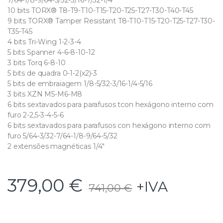
10 bits TORX® T8-T9-T10-T15-T20-T25-T27-T30-T40-T45
9 bits TORX® Tamper Resistant T8-T10-T15-T20-T25-T27-T30-
T35-T45
4 bits Tri-Wing 1-2-3-4
5 bits Spanner 4-6-8-10-12
3 bits Torq 6-8-10
5 bits de quadra 0-1-2(x2)-3
5 bits de embraiagem 1/8-5/32-3/16-1/4-5/16
3 bits XZN M5-M6-M8
6 bits sextavados para parafusos tcon hexágono interno com
furo 2-2,5-3-4-5-6
6 bits sextavados para parafusos con hexágono interno com
furo 5/64-3/32-7/64-1/8-9/64-5/32
2 extensões magnéticas 1/4″
379,00
€
+IVA
741,00
€