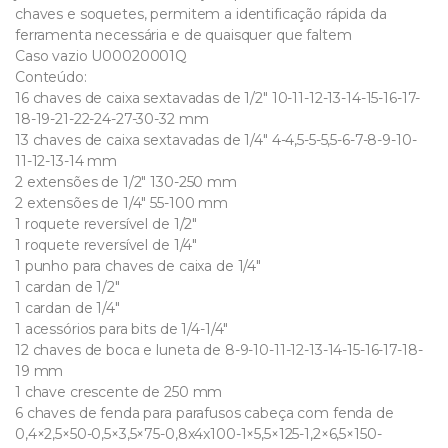
chaves e soquetes, permitem a identificação rápida da
ferramenta necessária e de quaisquer que faltem
Caso vazio U00020001Q
Conteúdo:
16 chaves de caixa sextavadas de 1/2″ 10-11-12-13-14-15-16-17-
18-19-21-22-24-27-30-32 mm
13 chaves de caixa sextavadas de 1/4″ 4-4,5-5-5,5-6-7-8-9-10-
11-12-13-14 mm
2 extensões de 1/2″ 130-250 mm
2 extensões de 1/4″ 55-100 mm
1 roquete reversível de 1/2″
1 roquete reversível de 1/4″
1 punho para chaves de caixa de 1/4″
1 cardan de 1/2″
1 cardan de 1/4″
1 acessórios para bits de 1/4-1/4″
12 chaves de boca e luneta de 8-9-10-11-12-13-14-15-16-17-18-
19 mm
1 chave crescente de 250 mm
6 chaves de fenda para parafusos cabeça com fenda de
0,4×2,5×50-0,5×3,5×75-0,8x4x100-1×5,5×125-1,2×6,5×150-