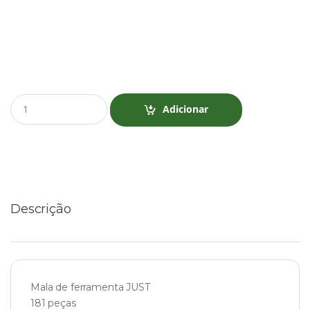
Q
Adicionar
u
a
n
t
i
t
y
Descrição
Mala de ferramenta JUST
181 peças