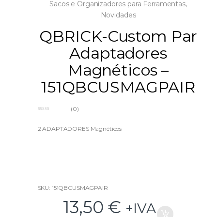
Sacos e Organizadores para Ferramentas
,
Novidades
QBRICK-Custom Par
Adaptadores
Magnéticos –
151QBCUSMAGPAIR
(0)
0
o
u
2 ADAPTADORES Magnéticos
t
o
f
5
SKU: 151QBCUSMAGPAIR
13,50
€
+IVA