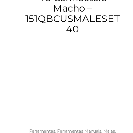
Macho –
151QBCUSMALESET
40
Ferramentas
,
Ferramentas Manuais
,
Malas,