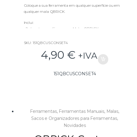
o
u
Coloque a sua ferramenta em qualquer superfície ou em
t
qualquer mala QBRICK.
o
f
5
Inclui:
• 2x Inserts rosca fêmea para Malas QBRICK.
• 2x Conectores Fêmea para Malas Qbrick,
com parafuso M08x16 incluído.
SKU: 151QBCUSCONSET4
• 2x Conectores Fêmea para Parede.
4,90
€
+IVA
• 2x Conectores Macho
151QBCUSCONSET4
Ferramentas
,
Ferramentas Manuais
,
Malas,
Sacos e Organizadores para Ferramentas
,
Novidades