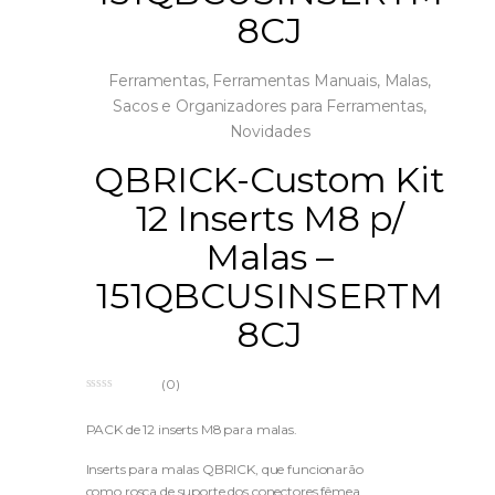
8CJ
Ferramentas
,
Ferramentas Manuais
,
Malas,
Sacos e Organizadores para Ferramentas
,
Novidades
QBRICK-Custom Kit
12 Inserts M8 p/
Malas –
151QBCUSINSERTM
8CJ
(0)
0
o
u
PACK de 12 inserts M8 para malas.
t
o
f
Inserts para malas QBRICK, que funcionarão
5
como rosca de suporte dos conectores fêmea