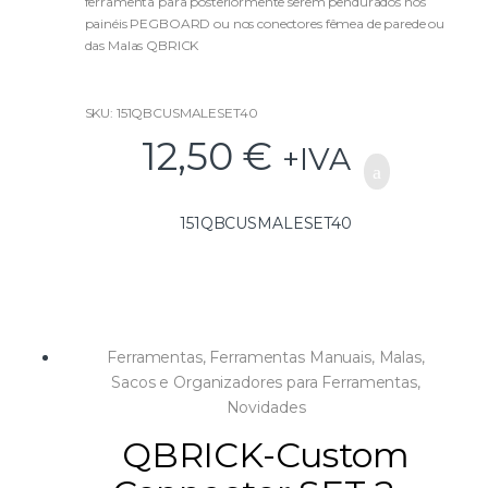
ferramenta para posteriormente serem pendurados nos
o
f
painéis PEGBOARD ou nos conectores fêmea de parede ou
5
das Malas QBRICK
SKU: 151QBCUSMALESET40
12,50
€
+IVA
151QBCUSMALESET40
Ferramentas
,
Ferramentas Manuais
,
Malas,
Sacos e Organizadores para Ferramentas
,
Novidades
QBRICK-Custom