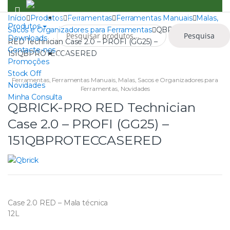
Skip
Skip
to
to
Search
Início
Produtos
Ferramentas
Ferramentas Manuais
Malas,
Produtos
Pesquisar
navigation
content
Sacos e Organizadores para Ferramentas
QBRICK-PRO
Pesquisa
por:
Downloads
RED Technician Case 2.0 – PROFI (GG25) –
Contacte-nos
151QBPROTECCASERED
0
Promoções
Stock Off
Ferramentas
,
Ferramentas Manuais
,
Malas, Sacos e Organizadores para
Novidades
Ferramentas
,
Novidades
Minha Consulta
QBRICK-PRO RED Technician
Case 2.0 – PROFI (GG25) –
151QBPROTECCASERED
Case 2.0 RED – Mala técnica
12L