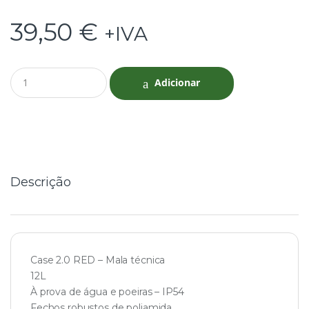
39,50
€
+IVA
Q
Adicionar
u
a
n
t
i
t
y
Descrição
Case 2.0 RED – Mala técnica
12L
À prova de água e poeiras – IP54
Fechos robustos de poliamida