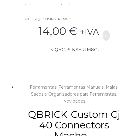
do SET de conectores 2 ou 4, que por sua vez
permitirão o armazenamento das peças com
conectores macho e ganchos.
SKU: 151QBCUSINSERTM8CJ
14,00
€
+IVA
151QBCUSINSERTM8CJ
Ferramentas
,
Ferramentas Manuais
,
Malas,
Sacos e Organizadores para Ferramentas
,
Novidades
QBRICK-Custom Cj
40 Connectors
Macho –