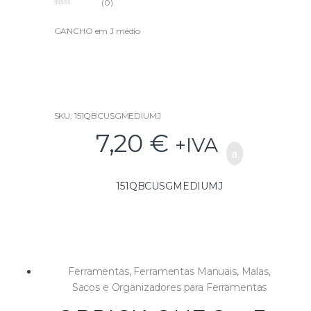
(0)
0
o
u
GANCHO em J médio
t
o
f
5
SKU: 151QBCUSGMEDIUMJ
7,20
€
+IVA
151QBCUSGMEDIUMJ
Ferramentas
,
Ferramentas Manuais
,
Malas,
Sacos e Organizadores para Ferramentas