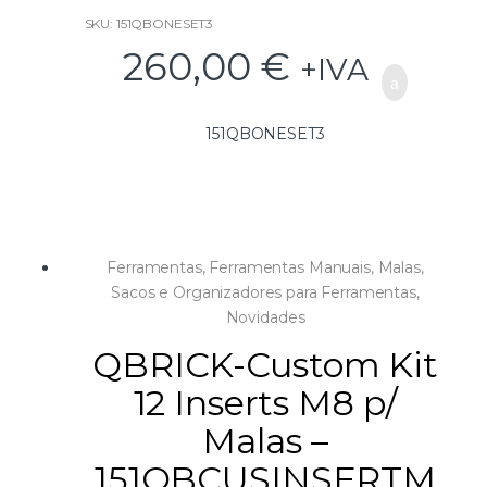
ONE Box PLUS 585 c/ Separadores
SKU: 151QBONESET3
260,00
€
3 – 151QBONETB350EXP
+IVA
ONE ToolBox 350 EXPERT
151QBONESET3
Ferramentas
,
Ferramentas Manuais
,
Malas,
Sacos e Organizadores para Ferramentas
,
Novidades
QBRICK-Custom Kit
12 Inserts M8 p/
Malas –
151QBCUSINSERTM