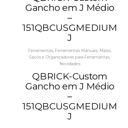
Gancho em J Médio
–
151QBCUSGMEDIUM
J
Ferramentas
,
Ferramentas Manuais
,
Malas,
Sacos e Organizadores para Ferramentas
,
Novidades
QBRICK-Custom
Gancho em J Médio
–
151QBCUSGMEDIUM
J