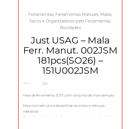
Ferramentas
,
Ferramentas Manuais
,
Malas,
Sacos e Organizadores para Ferramentas
,
Novidades
Just USAG – Mala
Ferr. Manut. 002JSM
181pcs(SO26) –
151U002JSM
(0)
0
o
u
Mala de ferramenta JUST com conjunto de manutenção.
t
o
f
Mala com estrutura de perfil de alumínio e reforços
5
metálicos
Dobradiça de fecho duplo em metal com fechadura (chave
incluída)
Pega com tampa protetora de plástico