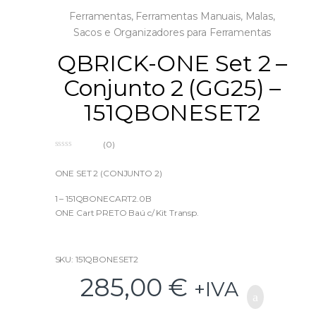
Ferramentas
,
Ferramentas Manuais
,
Malas,
Sacos e Organizadores para Ferramentas
QBRICK-ONE Set 2 –
Conjunto 2 (GG25) –
151QBONESET2
(0)
0
o
u
ONE SET 2 (CONJUNTO 2)
t
o
f
1 – 151QBONECART2.0B
5
ONE Cart PRETO Baú c/ Kit Transp.
2 – 151QBONEBAU450V
ONE ToolBox Baú VARIO
SKU: 151QBONESET2
285,00
€
3 – 151QBONEORGXL2.0
+IVA
Organizador XL 2.0 c/ Separadores