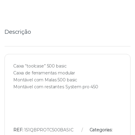
n
t
i
t
y
Descrição
Caixa “toolcase” 500 basic
Caixa de ferramentas modular
Montável com Malas 500 basic
Montável com restantes System pro 450
REF:
151QBPROTC500BASIC
Categorias: