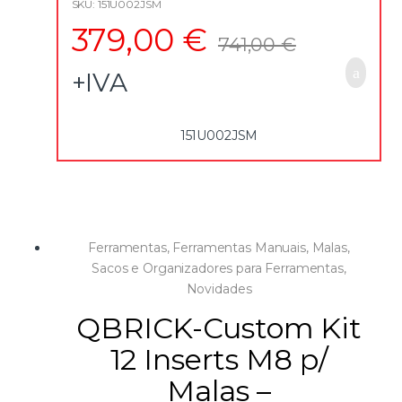
SKU: 151U002JSM
3 painéis internos para porta-ferramentas com tiras
379,00
€
elásticas de retenção
741,00
€
Sistema de bloqueio para o painel inclinável
Base com interior em espuma bicolor
+IVA
As formas das ferramentas nos painéis e na espuma,
juntamente com as marcações para os tamanhos das
chaves e soquetes, permitem a identificação rápida da
151U002JSM
ferramenta necessária e de quaisquer que faltem
Caso vazio U00020001Q
Conteúdo:
16 chaves de caixa sextavadas de 1/2″ 10-11-12-13-14-15-16-17-
18-19-21-22-24-27-30-32 mm
13 chaves de caixa sextavadas de 1/4″ 4-4,5-5-5,5-6-7-8-9-
Ferramentas
,
Ferramentas Manuais
,
Malas,
10-11-12-13-14 mm
Sacos e Organizadores para Ferramentas
,
2 extensões de 1/2″ 130-250 mm
2 extensões de 1/4″ 55-100 mm
Novidades
1 roquete reversível de 1/2″
QBRICK-Custom Kit
1 roquete reversível de 1/4″
1 punho para chaves de caixa de 1/4″
12 Inserts M8 p/
1 cardan de 1/2″
1 cardan de 1/4″
Malas –
1 acessórios para bits de 1/4-1/4″