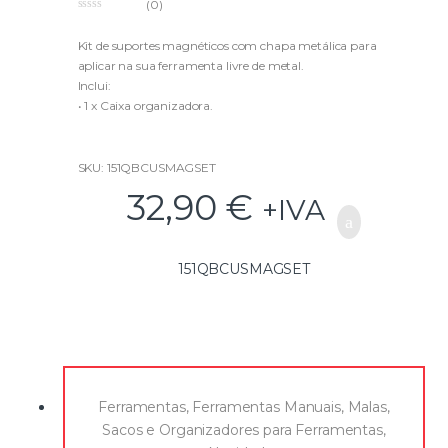
(0)
0
o
u
Kit de suportes magnéticos com chapa metálica para
t
aplicar na sua ferramenta livre de metal.
o
f
Inclui:
5
• 1 x Caixa organizadora.
• 2 x Inserts rosca fêmea para Malas QBRICK.
• 2 x Suportes Magnéticos com rosca macho M8
• 2 x Chapas metálicas 40mmx75mm
SKU: 151QBCUSMAGSET
• 8 x Parafusos para fixação chapas metálicas
32,90
€
+IVA
151QBCUSMAGSET
Ferramentas
,
Ferramentas Manuais
,
Malas,
Sacos e Organizadores para Ferramentas
,