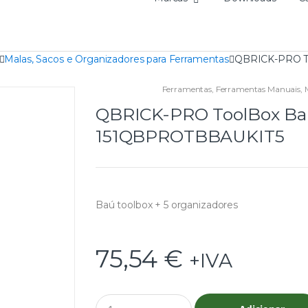
Malas, Sacos e Organizadores para Ferramentas
QBRICK-PRO To
Ferramentas
,
Ferramentas Manuais
,
QBRICK-PRO ToolBox Baú
151QBPROTBBAUKIT5
Baú toolbox + 5 organizadores
75,54
€
+IVA
Q