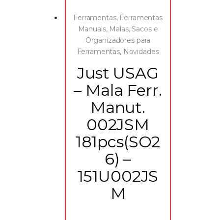
Ferramentas
,
Ferramentas
Manuais
,
Malas, Sacos e
Organizadores para
Ferramentas
,
Novidades
Just USAG
– Mala Ferr.
Manut.
002JSM
181pcs(SO2
6) –
151U002JS
M