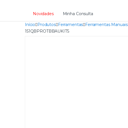
Novidades
Minha Consulta
Início
Produtos
Ferramentas
Ferramentas Manuais
151QBPROTBBAUKIT5