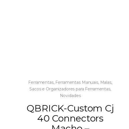
Ferramentas
,
Ferramentas Manuais
,
Malas,
Sacos e Organizadores para Ferramentas
,
Novidades
QBRICK-Custom Cj
40 Connectors
Macho –