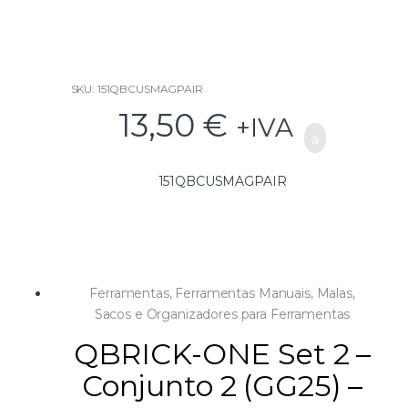
f
5
SKU: 151QBCUSMAGPAIR
13,50
€
+IVA
151QBCUSMAGPAIR
Ferramentas
,
Ferramentas Manuais
,
Malas,
Sacos e Organizadores para Ferramentas
QBRICK-ONE Set 2 –
Conjunto 2 (GG25) –