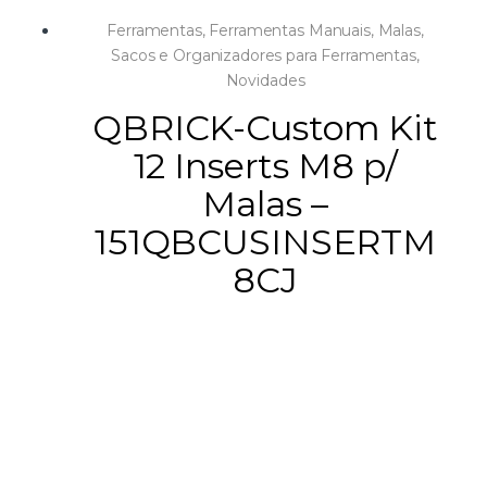
Ferramentas
,
Ferramentas Manuais
,
Malas,
Sacos e Organizadores para Ferramentas
,
Novidades
QBRICK-Custom Kit
12 Inserts M8 p/
Malas –
151QBCUSINSERTM
8CJ