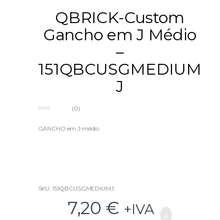
QBRICK-Custom
Gancho em J Médio
–
151QBCUSGMEDIUM
J
(0)
0
o
u
GANCHO em J médio
t
o
f
5
SKU: 151QBCUSGMEDIUMJ
7,20
€
+IVA