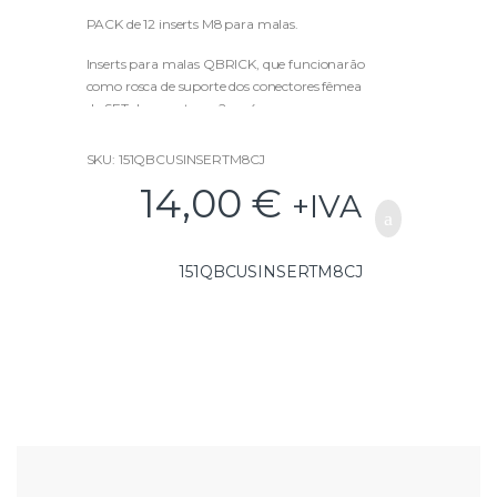
o
u
PACK de 12 inserts M8 para malas.
t
o
f
Inserts para malas QBRICK, que funcionarão
5
como rosca de suporte dos conectores fêmea
do SET de conectores 2 ou 4, que por sua vez
permitirão o armazenamento das peças com
conectores macho e ganchos.
SKU: 151QBCUSINSERTM8CJ
14,00
€
+IVA
151QBCUSINSERTM8CJ