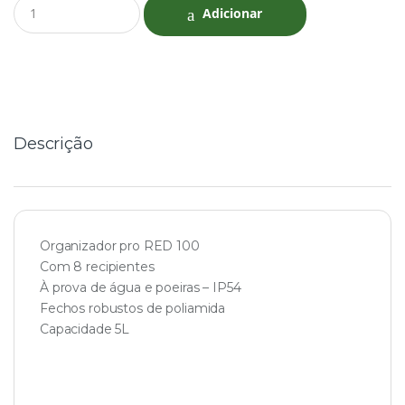
Q
Adicionar
u
a
n
t
i
t
y
Descrição
Organizador pro RED 100
Com 8 recipientes
À prova de água e poeiras – IP54
Fechos robustos de poliamida
Capacidade 5L