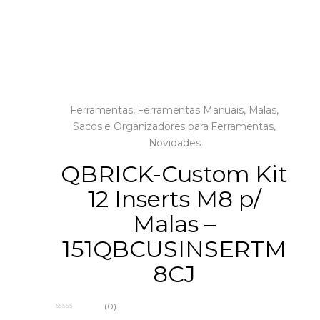
Ferramentas
,
Ferramentas Manuais
,
Malas,
Sacos e Organizadores para Ferramentas
,
Novidades
QBRICK-Custom Kit
12 Inserts M8 p/
Malas –
151QBCUSINSERTM
8CJ
(0)
0