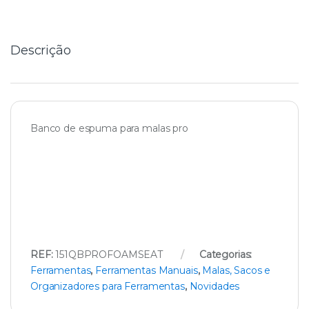
i
t
y
Descrição
Banco de espuma para malas pro
REF:
151QBPROFOAMSEAT
Categorias:
Ferramentas
,
Ferramentas Manuais
,
Malas, Sacos e
Organizadores para Ferramentas
,
Novidades