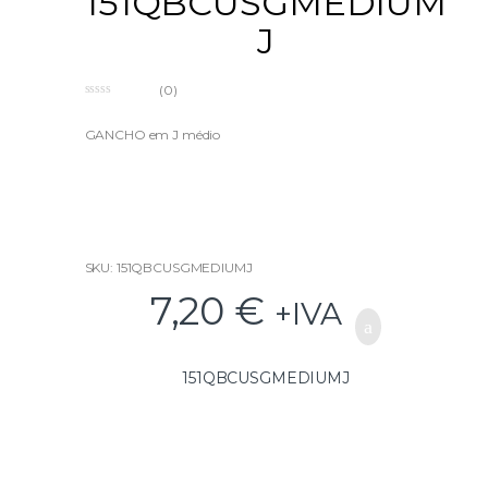
151QBCUSGMEDIUM
J
(0)
0
o
u
GANCHO em J médio
t
o
f
5
SKU: 151QBCUSGMEDIUMJ
7,20
€
+IVA
151QBCUSGMEDIUMJ