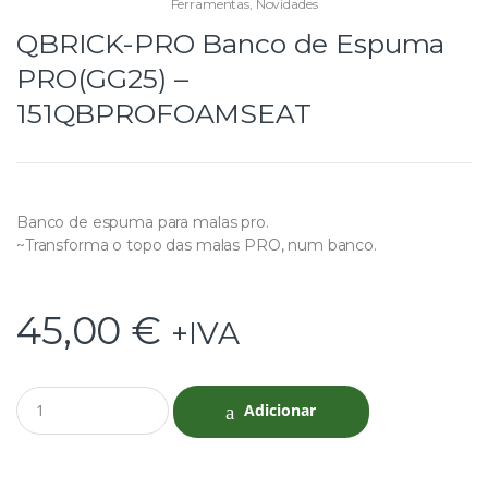
Ferramentas
,
Novidades
QBRICK-PRO Banco de Espuma
PRO(GG25) –
151QBPROFOAMSEAT
Banco de espuma para malas pro.
~Transforma o topo das malas PRO, num banco.
45,00
€
+IVA
Q
Adicionar
u
a
n
t