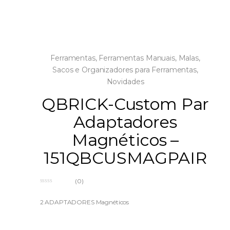
Ferramentas
,
Ferramentas Manuais
,
Malas,
Sacos e Organizadores para Ferramentas
,
Novidades
QBRICK-Custom Par
Adaptadores
Magnéticos –
151QBCUSMAGPAIR
(0)
0
o
u
2 ADAPTADORES Magnéticos
t
o
f
5