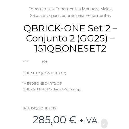
Ferramentas
,
Ferramentas Manuais
,
Malas,
Sacos e Organizadores para Ferramentas
QBRICK-ONE Set 2 –
Conjunto 2 (GG25) –
151QBONESET2
(0)
0
o
u
ONE SET 2 (CONJUNTO 2)
t
o
f
1 – 151QBONECART2.0B
5
ONE Cart PRETO Baú c/ Kit Transp.
2 – 151QBONEBAU450V
ONE ToolBox Baú VARIO
SKU: 151QBONESET2
285,00
€
3 – 151QBONEORGXL2.0
+IVA
Organizador XL 2.0 c/ Separadores