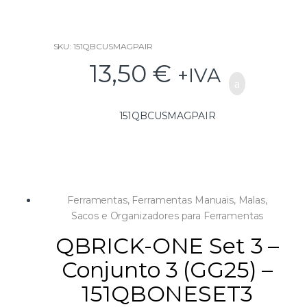
SKU: 151QBCUSMAGPAIR
13,50
€
+IVA
151QBCUSMAGPAIR
Ferramentas
,
Ferramentas Manuais
,
Malas,
Sacos e Organizadores para Ferramentas
QBRICK-ONE Set 3 –
Conjunto 3 (GG25) –
151QBONESET3