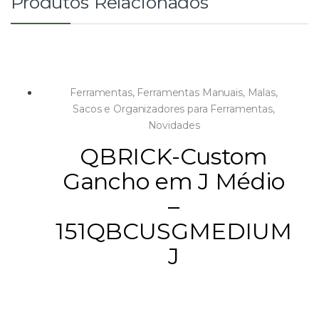
Produtos Relacionados
Ferramentas
,
Ferramentas Manuais
,
Malas,
Sacos e Organizadores para Ferramentas
,
Novidades
QBRICK-Custom
Gancho em J Médio
–
151QBCUSGMEDIUM
J