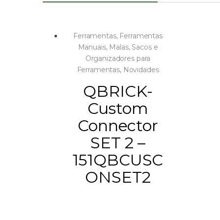
Ferramentas
,
Ferramentas
Manuais
,
Malas, Sacos e
Organizadores para
Ferramentas
,
Novidades
QBRICK-
Custom
Connector
SET 2 –
151QBCUSC
ONSET2