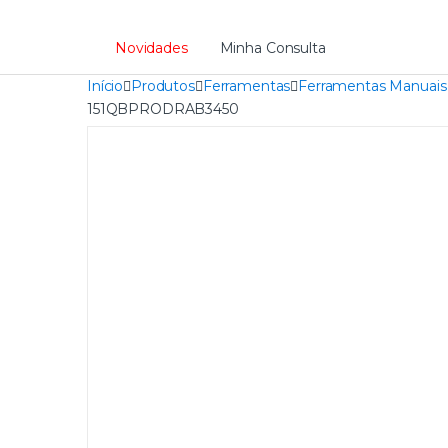
Novidades
Minha Consulta
Início
Produtos
Ferramentas
Ferramentas Manuais
151QBPRODRAB3450