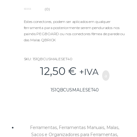
(0)
0
o
u
Estes conectores, podem ser aplicados em qualquer
t
ferramenta para posteriormente serem pendurados nos
o
f
painéis PEGBOARD ou nos conectores fêmea de parede ou
5
das Malas QBRICK
SKU: 151QBCUSMALESET40
12,50
€
+IVA
151QBCUSMALESET40
Ferramentas
,
Ferramentas Manuais
,
Malas,
Sacos e Organizadores para Ferramentas
,