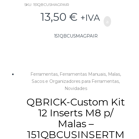
SKU: 151QBCUSMAGPAIR
13,50
€
+IVA
151QBCUSMAGPAIR
Ferramentas
,
Ferramentas Manuais
,
Malas,
Sacos e Organizadores para Ferramentas
,
Novidades
QBRICK-Custom Kit
12 Inserts M8 p/
Malas –
151QBCUSINSERTM