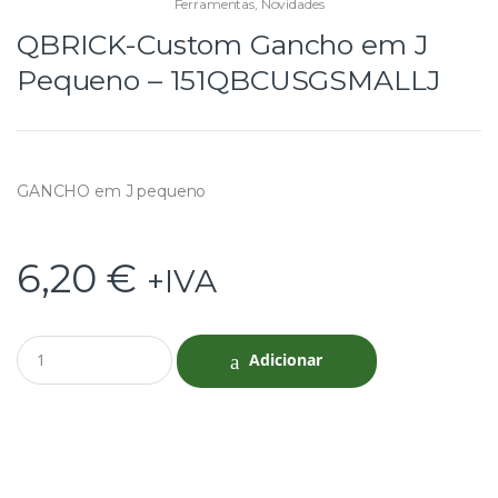
Ferramentas
,
Novidades
QBRICK-Custom Gancho em J
Pequeno – 151QBCUSGSMALLJ
GANCHO em J pequeno
6,20
€
+IVA
Q
Adicionar
u
a
n
t
i
t
y