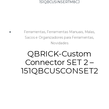
151QBCUSINSERTM8CJ
Ferramentas
,
Ferramentas Manuais
,
Malas,
Sacos e Organizadores para Ferramentas
,
Novidades
QBRICK-Custom
Connector SET 2 –
151QBCUSCONSET2