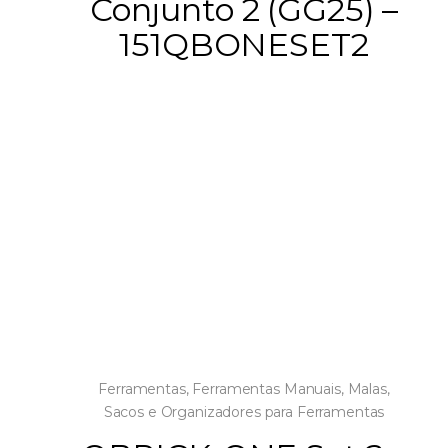
Conjunto 2 (GG25) –
151QBONESET2
Ferramentas
,
Ferramentas Manuais
,
Malas,
Sacos e Organizadores para Ferramentas