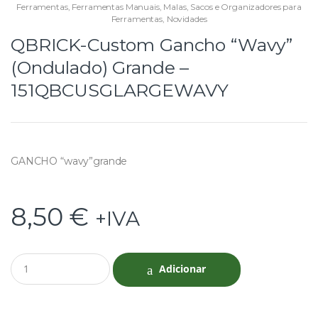
Ferramentas
,
Ferramentas Manuais
,
Malas, Sacos e Organizadores para
Ferramentas
,
Novidades
QBRICK-Custom Gancho “Wavy”
(Ondulado) Grande –
151QBCUSGLARGEWAVY
GANCHO “wavy”grande
8,50
€
+IVA
Q
Adicionar
u
a
n
t