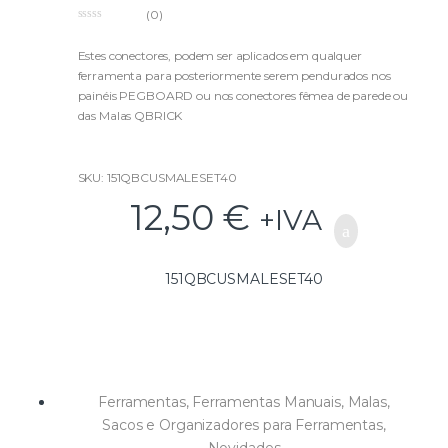
(0)
0
o
u
Estes conectores, podem ser aplicados em qualquer
t
ferramenta para posteriormente serem pendurados nos
o
f
painéis PEGBOARD ou nos conectores fêmea de parede ou
5
das Malas QBRICK
SKU: 151QBCUSMALESET40
12,50
€
+IVA
151QBCUSMALESET40
Ferramentas
,
Ferramentas Manuais
,
Malas,
Sacos e Organizadores para Ferramentas
,
Novidades