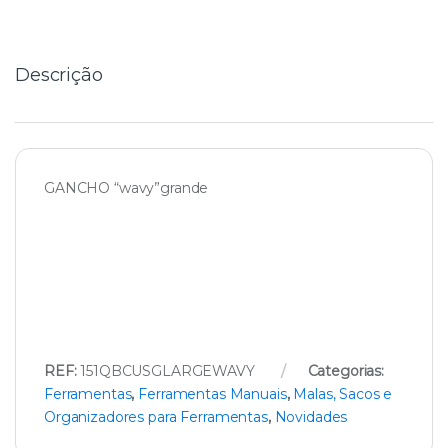
i
t
y
Descrição
GANCHO “wavy”grande
REF:
151QBCUSGLARGEWAVY
Categorias:
Ferramentas
,
Ferramentas Manuais
,
Malas, Sacos e
Organizadores para Ferramentas
,
Novidades