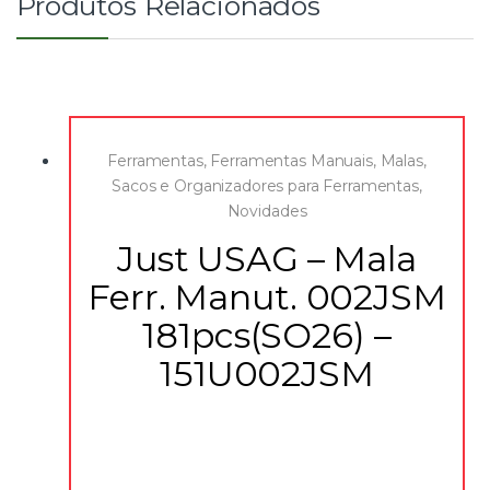
Produtos Relacionados
Ferramentas
,
Ferramentas Manuais
,
Malas,
Sacos e Organizadores para Ferramentas
,
Novidades
Just USAG – Mala
Ferr. Manut. 002JSM
181pcs(SO26) –
151U002JSM