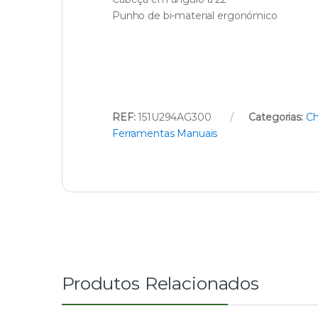
Punho de bi-material ergonómico
REF:
151U294AG300
Categorias:
Ch
Ferramentas Manuais
Produtos Relacionados