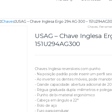
Chaves
USAG – Chave Inglesa Ergo 294 AG-300 – 151U294AG3
Chaves
,
Ferrame
USAG – Chave Inglesa Er
151U294AG300
Chaves Inglesa reversíveis com punho
• Na posição padrão pode inserir um perfil se
• Ao inverter os dentes móveis, pode manobr
• Grande capacidade: abertura adicional d
• Régua graduada dupla: milímetros e poleg
• Punho de bi-material ergonómico
• Cabeça em ângulo a 22°
• Rolo de aço
• Furo para pendurar