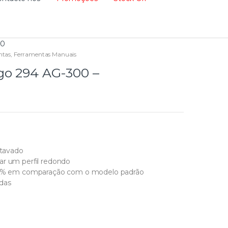
00
ntas
,
Ferramentas Manuais
go 294 AG-300 –
xtavado
ar um perfil redondo
e 20% em comparação com o modelo padrão
adas