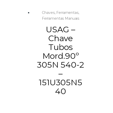
Chaves
,
Ferramentas
,
Ferramentas Manuais
USAG –
Chave
Tubos
Mord.90º
305N 540-2
–
151U305N5
40