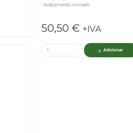
• Acabamento cromado
50,50
€
+IVA
Q
Adicionar
u
a
n
t
i
t
y