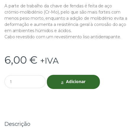
A parte de trabalho da chave de fendas é feita de aço
crómio-molibdénio (Cr-Mo), pelo que são mais fortes com
menos peso morto, enquanto a adição de molibdénio evita a
deformação e aumenta a resistência geral à corrosão do aço
em ambientes húmidos e ácidos.
Cabo revestido com um revestimento liso antiderrapante.
6,00
€
+IVA
Q
Adicionar
u
a
n
t
i
t
y
Descrição