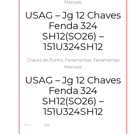
Manuais
USAG – Jg 12 Chaves
Fenda 324
SH12(SO26) –
151U324SH12
Chaves de Punho
,
Ferramentas
,
Ferramentas
Manuais
USAG – Jg 12 Chaves
Fenda 324
SH12(SO26) –
151U324SH12
(0)
0
o