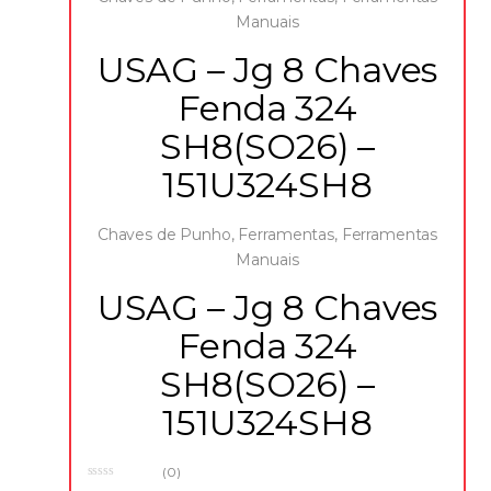
Manuais
USAG – Jg 8 Chaves
Fenda 324
SH8(SO26) –
151U324SH8
Chaves de Punho
,
Ferramentas
,
Ferramentas
Manuais
USAG – Jg 8 Chaves
Fenda 324
SH8(SO26) –
151U324SH8
(0)
0