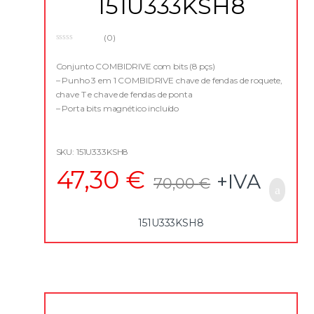
151U333KSH8
(0)
0
o
u
Conjunto COMBIDRIVE com bits (8 pçs)
t
– Punho 3 em 1 COMBIDRIVE chave de fendas de roquete,
o
f
chave T e chave de fendas de ponta
5
– Porta bits magnético incluído
– Entregue com 6 bits diferentes de 1/4 pol.
SKU: 151U333KSH8
47,30
€
+IVA
70,00
€
151U333KSH8