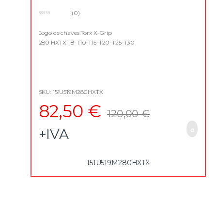
(0)
0
o
u
Jogo de chaves Torx X-Grip
t
280 HXTX T8-T10-T15-T20-T25-T30
o
f
5
SKU: 151U519M280HXTX
82,50
€
120,00
€
+IVA
151U519M280HXTX