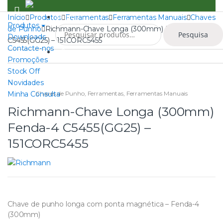
Skip
Skip
to
to
Search
Início
Produtos
Ferramentas
Ferramentas Manuais
Chaves
Produtos
Pesquisar
navigation
content
de Punho
Richmann-Chave Longa (300mm) Fenda-4
Pesquisa
por:
Downloads
C5455(GG25) – 151CORC5455
Contacte-nos
0
Promoções
Stock Off
Novidades
Minha Consulta
Chaves de Punho
,
Ferramentas
,
Ferramentas Manuais
Richmann-Chave Longa (300mm)
Fenda-4 C5455(GG25) –
151CORC5455
Chave de punho longa com ponta magnética – Fenda-4
(300mm)