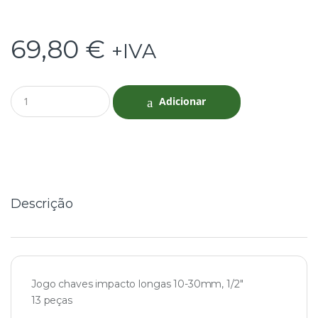
69,80
€
+IVA
Q
Adicionar
u
a
n
t
i
t
y
Descrição
Jogo chaves impacto longas 10-30mm, 1/2″
13 peças