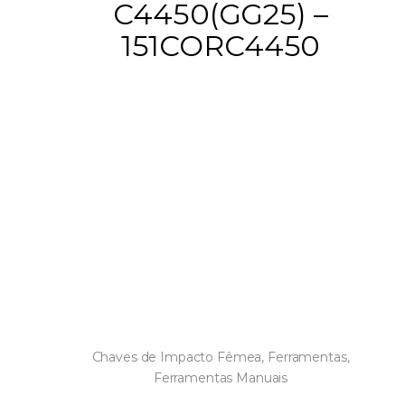
C4450(GG25) –
151CORC4450
Chaves de Impacto Fêmea
,
Ferramentas
,
Ferramentas Manuais