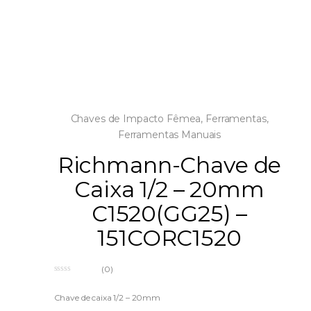
Chaves de Impacto Fêmea
,
Ferramentas
,
Ferramentas Manuais
Richmann-Chave de
Caixa 1/2 – 20mm
C1520(GG25) –
151CORC1520
(0)
0
o
u
Chave de caixa 1/2 – 20mm
t