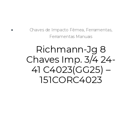
Chaves de Impacto Fêmea
,
Ferramentas
,
Ferramentas Manuais
Richmann-Jg 8
Chaves Imp. 3/4 24-
41 C4023(GG25) –
151CORC4023