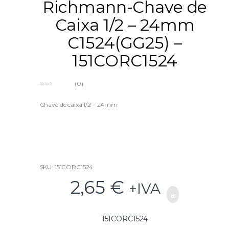
Richmann-Chave de
Caixa 1/2 – 24mm
C1524(GG25) –
151CORC1524
(0)
0
o
u
Chave de caixa 1/2 – 24mm
t
o
f
5
SKU: 151CORC1524
2,65
€
+IVA
151CORC1524