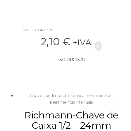
o
f
5
SKU: 151CORC1520
2,10
€
+IVA
151CORC1520
Chaves de Impacto Fêmea
,
Ferramentas
,
Ferramentas Manuais
Richmann-Chave de
Caixa 1/2 – 24mm