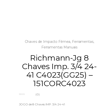
Chaves de Impacto Fêmea
,
Ferramentas
,
Ferramentas Manuais
Richmann-Jg 8
Chaves Imp. 3/4 24-
41 C4023(GG25) –
151CORC4023
(0)
0
o
u
JOGO de 8 Chaves IMP. 3/4 24-41
t