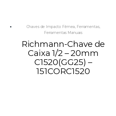
Chaves de Impacto Fêmea
,
Ferramentas
,
Ferramentas Manuais
Richmann-Chave de
Caixa 1/2 – 20mm
C1520(GG25) –
151CORC1520