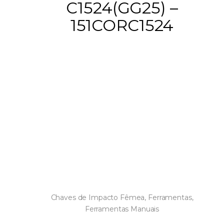
C1524(GG25) –
151CORC1524
Chaves de Impacto Fêmea
,
Ferramentas
,
Ferramentas Manuais