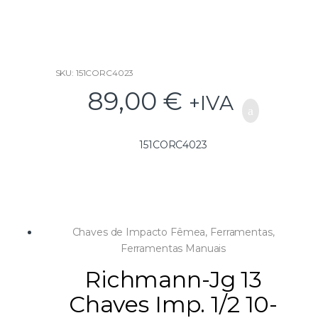
o
f
5
SKU: 151CORC4023
89,00
€
+IVA
151CORC4023
Chaves de Impacto Fêmea
,
Ferramentas
,
Ferramentas Manuais
Richmann-Jg 13
Chaves Imp. 1/2 10-