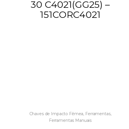
30 C4021(GG25) –
151CORC4021
Chaves de Impacto Fêmea
,
Ferramentas
,
Ferramentas Manuais