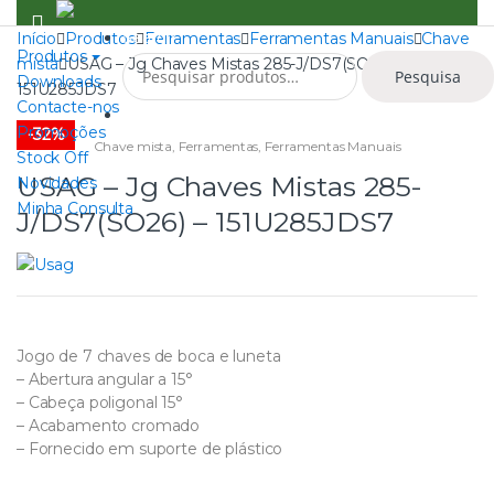
Skip
Skip
to
to
Search
Início
Produtos
Ferramentas
Ferramentas Manuais
Chave
Produtos
Pesquisar
navigation
content
mista
USAG – Jg Chaves Mistas 285-J/DS7(SO26) –
Pesquisa
por:
Downloads
151U285JDS7
Contacte-nos
0
Promoções
-
32%
Chave mista
,
Ferramentas
,
Ferramentas Manuais
Stock Off
USAG – Jg Chaves Mistas 285-
Novidades
Minha Consulta
J/DS7(SO26) – 151U285JDS7
Jogo de 7 chaves de boca e luneta
– Abertura angular a 15°
– Cabeça poligonal 15°
– Acabamento cromado
– Fornecido em suporte de plástico