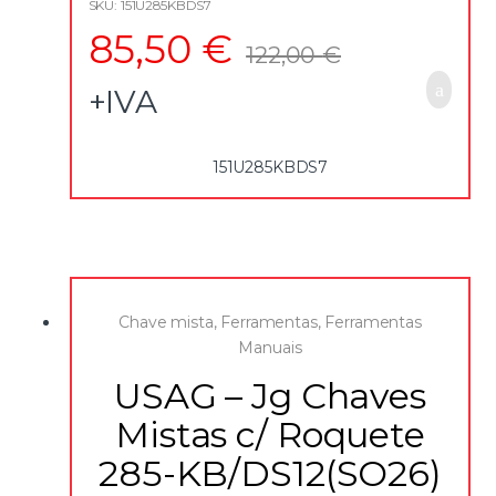
SKU: 151U285KBDS7
85,50
€
122,00
€
+IVA
151U285KBDS7
Chave mista
,
Ferramentas
,
Ferramentas
Manuais
USAG – Jg Chaves
Mistas c/ Roquete
285-KB/DS12(SO26)