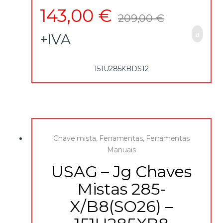
143,00
€
209,00
€
+IVA
151U285KBDS12
Chave mista
,
Ferramentas
,
Ferramentas
Manuais
USAG – Jg Chaves
Mistas 285-
X/B8(SO26) –