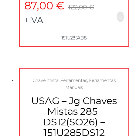
87,00
€
122,00
€
+IVA
151U285XB8
Chave mista
,
Ferramentas
,
Ferramentas
Manuais
USAG – Jg Chaves
Mistas 285-
DS12(SO26) –
151U285DS12