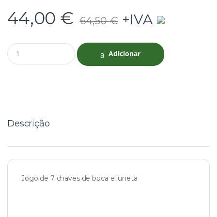
44,00
€
+IVA
64,50
€
Q
Adicionar
u
a
n
t
i
t
y
Descrição
Jogo de 7 chaves de boca e luneta