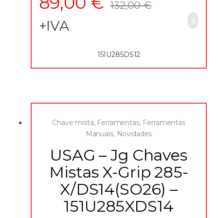
89,00
€
132,00
€
+IVA
151U285DS12
Chave mista
,
Ferramentas
,
Ferramentas
Manuais
,
Novidades
USAG – Jg Chaves
Mistas X-Grip 285-
X/DS14(SO26) –
151U285XDS14