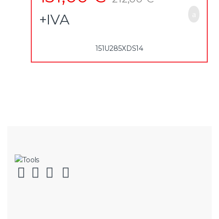
Aço cromado e vanádio com acabamento polido
Fornecido com suporte de plástico
+IVA
151U285XDS14