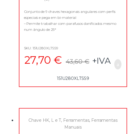
0
o
u
Conjunto de 9 chaves hexagonais angulares com perfis
t
especiais e pega em bi-material
o
f
– Permite trabalhar com parafusos danificados mesmo
5
num ângulo de 25°
– Aço especial de liga elevada
– Fosfatizado com zinco para uma elevada resistência à
corrosão
SKU: 151U280XLTSS9
– Fornecido com suporte de plástico
27,70
€
+IVA
43,60
€
151U280XLTSS9
Chave HK, L e T
,
Ferramentas
,
Ferramentas
Manuais