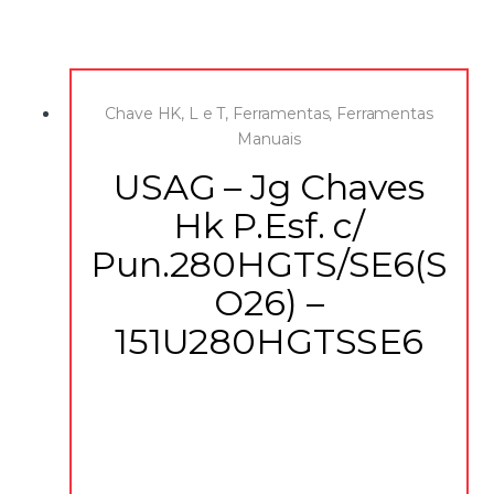
Chave HK, L e T
,
Ferramentas
,
Ferramentas
Manuais
USAG – Jg Chaves
Hk P.Esf. c/
Pun.280HGTS/SE6(S
O26) –
151U280HGTSSE6