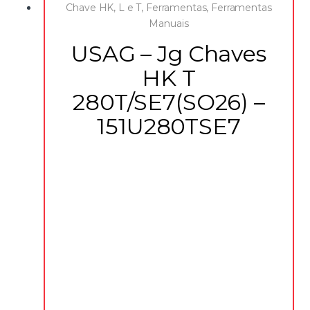
Chave HK, L e T
,
Ferramentas
,
Ferramentas
Manuais
USAG – Jg Chaves
HK T
280T/SE7(SO26) –
151U280TSE7