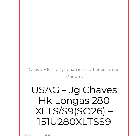
Chave HK, L e T
,
Ferramentas
,
Ferramentas
Manuais
USAG – Jg Chaves
Hk Longas 280
XLTS/S9(SO26) –
151U280XLTSS9
(0)