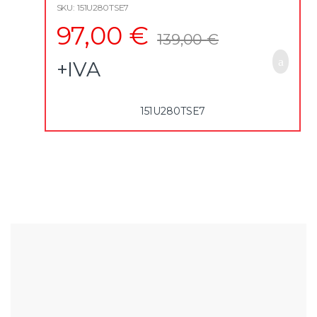
no parafuso
SKU: 151U280TSE7
97,00
€
139,00
€
+IVA
151U280TSE7