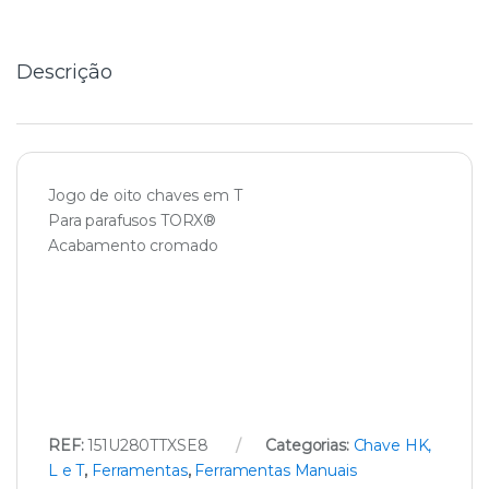
t
y
Descrição
Jogo de oito chaves em T
Para parafusos TORX®
Acabamento cromado
REF:
151U280TTXSE8
Categorias:
Chave HK,
L e T
,
Ferramentas
,
Ferramentas Manuais