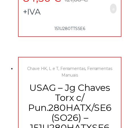
– Cabeça esférica para uma acessibilidade excecional
+IVA
151U280TTSSE6
Chave HK, L e T
,
Ferramentas
,
Ferramentas
Manuais
USAG – Jg Chaves
Torx c/
Pun.280HATX/SE6
(SO26) –
151U280HATXSE6