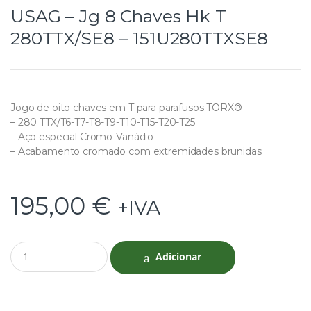
USAG – Jg 8 Chaves Hk T
280TTX/SE8 – 151U280TTXSE8
Jogo de oito chaves em T para parafusos TORX®
– 280 TTX/T6-T7-T8-T9-T10-T15-T20-T25
– Aço especial Cromo-Vanádio
– Acabamento cromado com extremidades brunidas
195,00
€
+IVA
Q
Adicionar
u
a
n
t
i