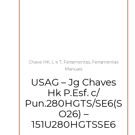
Chave HK, L e T
,
Ferramentas
,
Ferramentas
Manuais
USAG – Jg Chaves
Hk P.Esf. c/
Pun.280HGTS/SE6(S
O26) –
151U280HGTSSE6