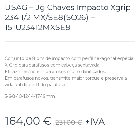
USAG – Jg Chaves Impacto Xgrip
234 1/2 MX/SE8(SO26) –
151U23412MXSE8
Conjunto de 8 bits de impacto com perfil hexagonal especial
X-Grip para parafusos com cabeça sextavada.
Eficaz mesmo em parafusos muito danificados.
Em parafusos novos, transmite maior torque e preserva a
vida útil do perfil do parafuso.
5-6-8-10-12-14-17-19mm
164,00
€
+IVA
231,00
€