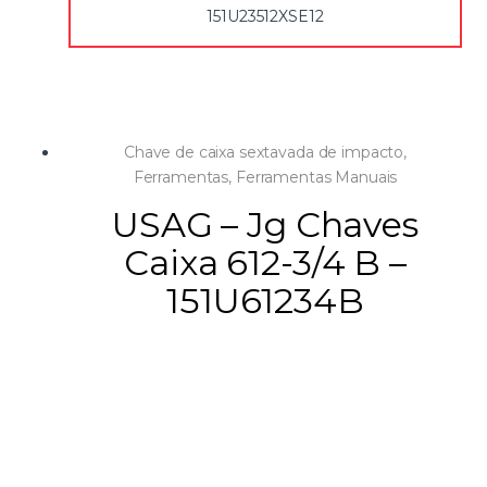
151U23512XSE12
Chave de caixa sextavada de impacto
,
Ferramentas
,
Ferramentas Manuais
USAG – Jg Chaves
Caixa 612-3/4 B –
151U61234B