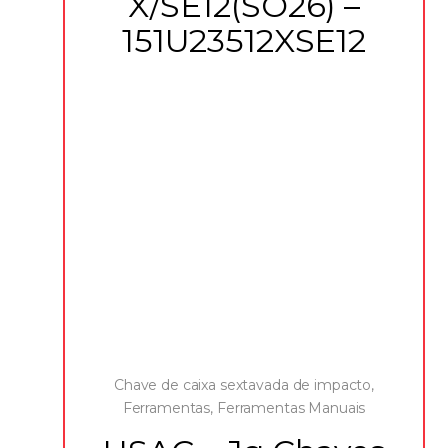
X/SE12(SO26) –
151U23512XSE12
Chave de caixa sextavada de impacto
,
Ferramentas
,
Ferramentas Manuais