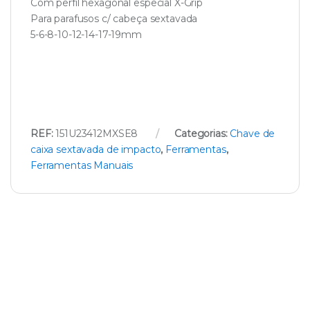
Com perfil hexagonal especial X-Grip
Para parafusos c/ cabeça sextavada
5-6-8-10-12-14-17-19mm
REF:
151U23412MXSE8
Categorias:
Chave de
caixa sextavada de impacto
,
Ferramentas
,
Ferramentas Manuais