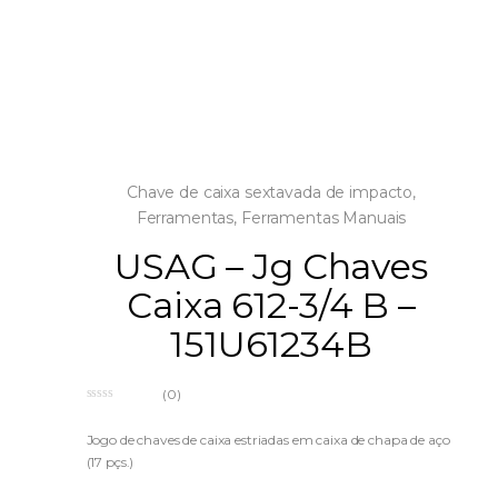
Chave de caixa sextavada de impacto
,
Ferramentas
,
Ferramentas Manuais
USAG – Jg Chaves
Caixa 612-3/4 B –
151U61234B
(0)
0
o
u
Jogo de chaves de caixa estriadas em caixa de chapa de aço
t
(17 pçs.)
o
f
5