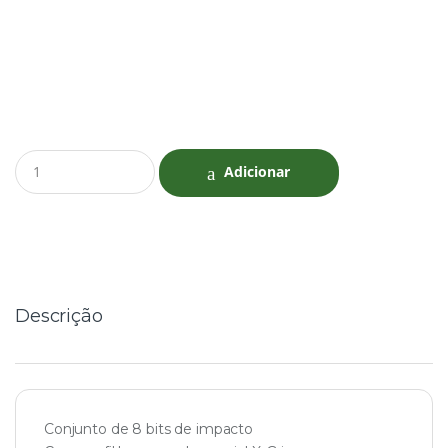
Q
Adicionar
u
a
n
t
i
t
y
Descrição
Conjunto de 8 bits de impacto