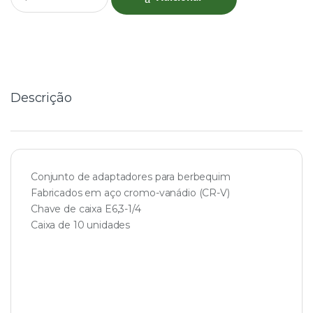
u
a
n
t
i
t
y
Descrição
Conjunto de adaptadores para berbequim
Fabricados em aço cromo-vanádio (CR-V)
Chave de caixa E6,3-1/4
Caixa de 10 unidades