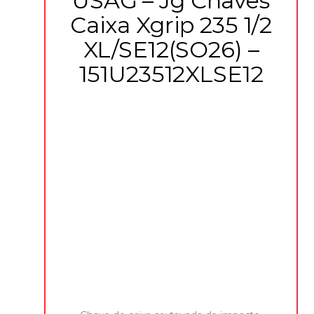
USAG – Jg Chaves
Caixa Xgrip 235 1/2
XL/SE12(SO26) –
151U23512XLSE12