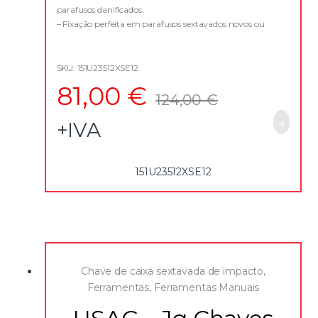
f
parafusos danificados.
5
– Fixação perfeita em parafusos sextavados novos ou
danificados, até 80%.
– Transmite mais binário do que uma chave normal.
– Não causa danos ao parafuso sextavado novo.
SKU: 151U23512XSE12
– Acabamento cromado
81,00
€
– Aço vanádio
124,00
€
+IVA
151U23512XSE12
Chave de caixa sextavada de impacto
,
Ferramentas
,
Ferramentas Manuais