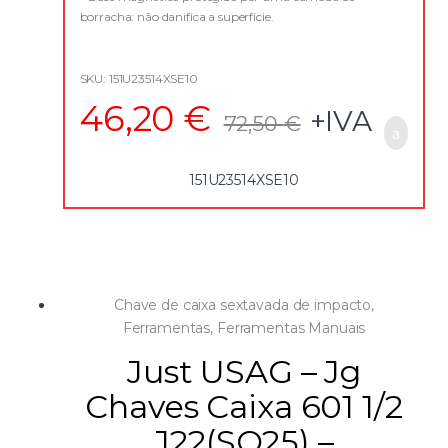
5
borracha: não danifica a superfície.
– Encaixes ajustáveis a 360º, para identificar rapidamente
o tamanho da chave.
– Acabamento cromado
SKU: 151U23514XSE10
– Aço vanádio
46,20
€
+IVA
72,50
€
151U23514XSE10
Chave de caixa sextavada de impacto
,
Ferramentas
,
Ferramentas Manuais
Just USAG – Jg
Chaves Caixa 601 1/2
J22(SO25) –