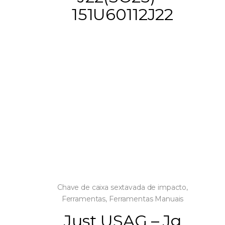
151U60112J22
Chave de caixa sextavada de impacto
,
Ferramentas
,
Ferramentas Manuais
Just USAG – Jg