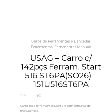
Carros de Ferramentas e Bancadas
,
Ferramentas
,
Ferramentas Manuais
USAG – Carro c/
142pçs Ferram. Start
516 ST6PA(SO26) –
151U516ST6PA
(0)
0
o
u
Carro para ferramentas Start 516 com conjunto de
t
manutenção.
o