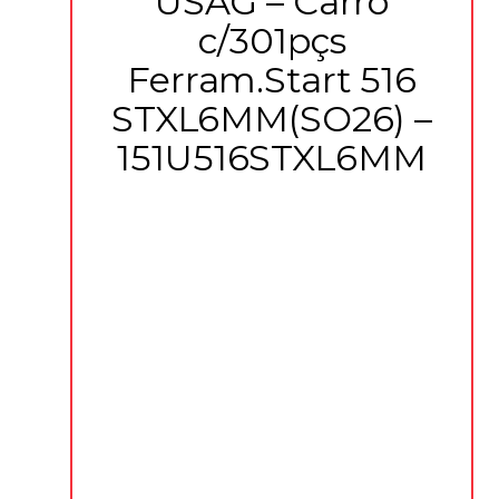
USAG – Carro
c/301pçs
Ferram.Start 516
STXL6MM(SO26) –
151U516STXL6MM