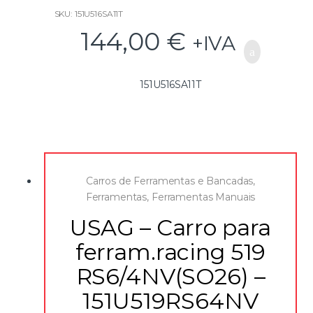
epóxido, preta, RAL 9005
SKU: 151U516SA11T
144,00
€
+IVA
151U516SA11T
Carros de Ferramentas e Bancadas
,
Ferramentas
,
Ferramentas Manuais
USAG – Carro para
ferram.racing 519
RS6/4NV(SO26) –
151U519RS64NV