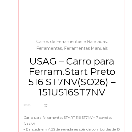
Carros de Ferramentas e Bancadas
,
Ferramentas
,
Ferramentas Manuais
USAG – Carro para
Ferram.Start Preto
516 ST7NV(SO26) –
151U516ST7NV
(0)
0
o
u
Carro para ferramentas START 516 ST7NV – 7 gavetas
t
(vazio)
o
f
– Bancada em ABS de elevada resistência com bordas de 15
5