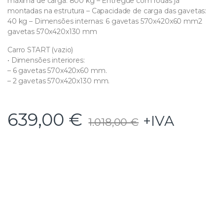
máxima de carga: 800 kg – Entregue com rodas já
montadas na estrutura – Capacidade de carga das gavetas:
40 kg – Dimensões internas: 6 gavetas 570x420x60 mm2
gavetas 570x420x130 mm
Carro START (vazio)
• Dimensões interiores:
– 6 gavetas 570x420x60 mm.
– 2 gavetas 570x420x130 mm.
639,00
€
+IVA
1.018,00
€