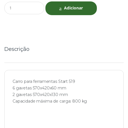
Q
Adicionar
u
a
n
t
i
t
y
Descrição
Carro para ferramentas Start 519
6 gavetas 570x420x60 mm
2 gavetas 570x420x130 mm
Capacidade máxima de carga: 800 kg