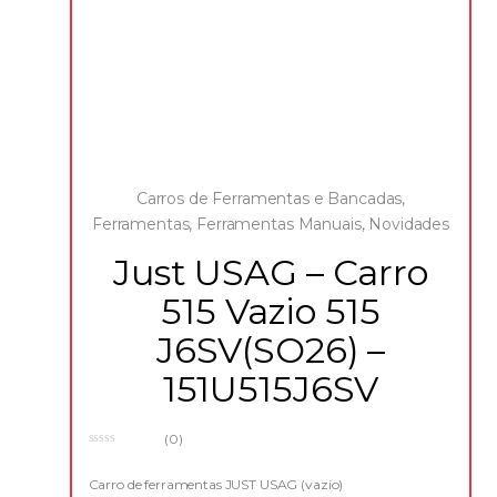
Carros de Ferramentas e Bancadas
,
Ferramentas
,
Ferramentas Manuais
,
Novidades
Just USAG – Carro
515 Vazio 515
J6SV(SO26) –
151U515J6SV
(0)
0
o
u
Carro de ferramentas JUST USAG (vazio)