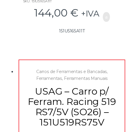
epóxido, preta, RAL 9005
SKU: 151U516SA11T
144,00
€
+IVA
151U516SA11T
Carros de Ferramentas e Bancadas
,
Ferramentas
,
Ferramentas Manuais
USAG – Carro p/
Ferram. Racing 519
RS7/5V (SO26) –
151U519RS75V