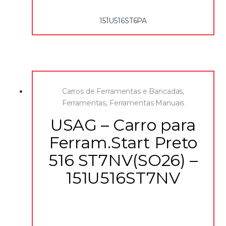
colocado na lateral – código de reposição SER.SBN1 – Rodas
de borracha à prova de óleo (Ø 125 mm): duas fixas e duas
151U516ST6PA
giratórias, uma das quais com travão – Corpo e gavetas
em chapa de aço com processo epóxi, cor vermelha RAL
3020 – Capacidade máxima de carga: 800 kg – Entregue
com rodas já montadas na estrutura – Capacidade de
carga das gavetas: 40 kg – Dimensões internas: 3 gavetas
570x420x60 mm 2 gavetas 570x420x130 mm 1 gaveta
570x420x270 mm
Carros de Ferramentas e Bancadas
,
Ferramentas
,
Ferramentas Manuais
USAG – Carro para
Ferram.Start Preto
516 ST7NV(SO26) –
151U516ST7NV