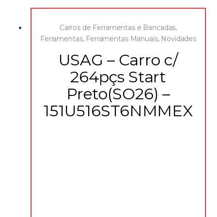
Carros de Ferramentas e Bancadas
,
Ferramentas
,
Ferramentas Manuais
,
Novidades
USAG – Carro c/
264pçs Start
Preto(SO26) –
151U516ST6NMMEX