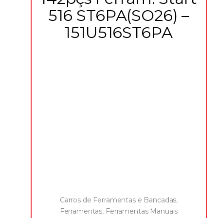
516 ST6PA(SO26) –
151U516ST6PA
Carros de Ferramentas e Bancadas
,
Ferramentas
,
Ferramentas Manuais