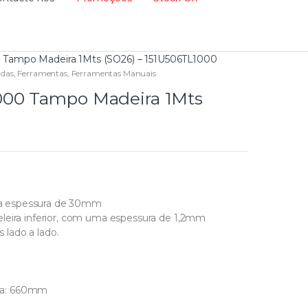
Tampo Madeira 1Mts (SO26) – 151U506TL1000
adas
,
Ferramentas
,
Ferramentas Manuais
000 Tampo Madeira 1Mts
.
a espessura de 30mm
leira inferior, com uma espessura de 1,2mm
s lado a lado.
cada: 660mm