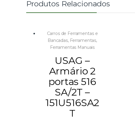
Produtos Relacionados
Carros de Ferramentas e
Bancadas
,
Ferramentas
,
Ferramentas Manuais
USAG –
Armário 2
portas 516
SA/2T –
151U516SA2
T