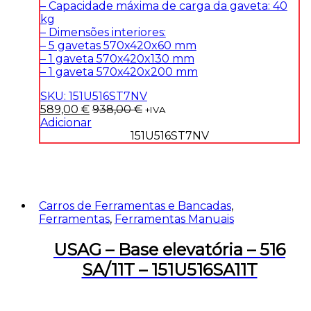
– Capacidade máxima de carga da gaveta: 40
kg
– Dimensões interiores:
– 5 gavetas 570x420x60 mm
– 1 gaveta 570x420x130 mm
– 1 gaveta 570x420x200 mm
SKU: 151U516ST7NV
589,00
€
938,00
€
+IVA
Adicionar
151U516ST7NV
Carros de Ferramentas e Bancadas
,
Ferramentas
,
Ferramentas Manuais
USAG – Base elevatória – 516
SA/11T – 151U516SA11T