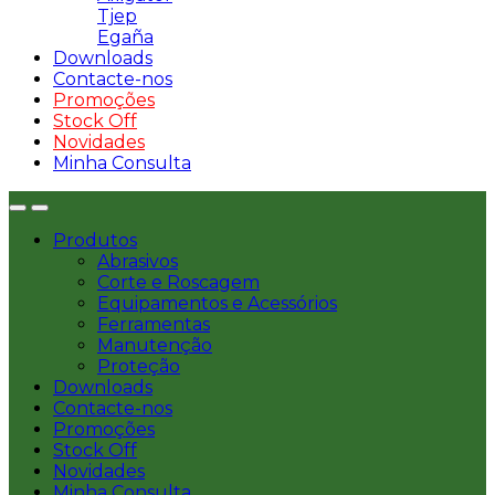
Tjep
Egaña
Downloads
Contacte-nos
Promoções
Stock Off
Novidades
Minha Consulta
Produtos
Abrasivos
Corte e Roscagem
Equipamentos e Acessórios
Ferramentas
Manutenção
Proteção
Downloads
Contacte-nos
Promoções
Stock Off
Novidades
Minha Consulta