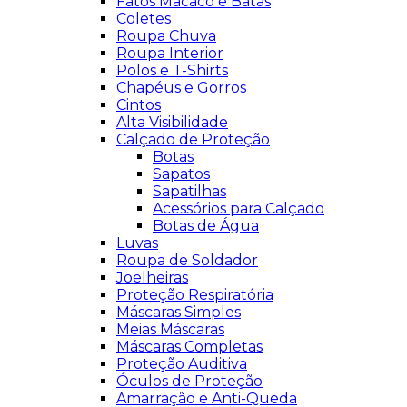
Fatos Macaco e Batas
Coletes
Roupa Chuva
Roupa Interior
Polos e T-Shirts
Chapéus e Gorros
Cintos
Alta Visibilidade
Calçado de Proteção
Botas
Sapatos
Sapatilhas
Acessórios para Calçado
Botas de Água
Luvas
Roupa de Soldador
Joelheiras
Proteção Respiratória
Máscaras Simples
Meias Máscaras
Máscaras Completas
Proteção Auditiva
Óculos de Proteção
Amarração e Anti-Queda