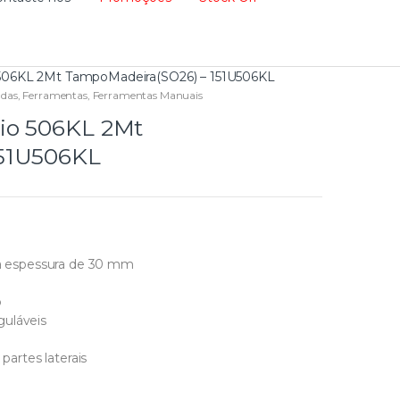
506KL 2Mt TampoMadeira(SO26) – 151U506KL
adas
,
Ferramentas
,
Ferramentas Manuais
io 506KL 2Mt
151U506KL
 espessura de 30 mm
o
guláveis
partes laterais