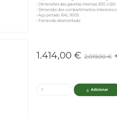
• Dimensões das gavetas internas: 830 x 55
• Dimensão dos compartimentos interiores 
• Aço pintado RAL 9005
• Fornecido desmontado
1.414,00
€
2.019,00
€
Q
Adicionar
u
a
n
t
i
t