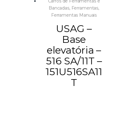
Carros de Ferramentas e
Bancadas
,
Ferramentas
,
Ferramentas Manuais
USAG –
Base
elevatória –
516 SA/11T –
151U516SA11
T