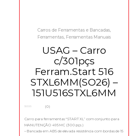
Carros de Ferramentas e Bancadas
,
Ferramentas
,
Ferramentas Manuais
USAG – Carro
c/301pçs
Ferram.Start 516
STXL6MM(SO26) –
151U516STXL6MM
(0)
0
o
u
Carro para ferramentas “START XL” com conjunto para
t
MANUTENÇÃO 495 MC (300 pçs.)
o
f
– Bancada em ABS de elevada resistência com bordas de 15
5