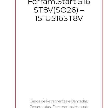
Ferram.Start 516
ST8V(SO26) –
151U516ST8V
Carros de Ferramentas e Bancadas
,
Ferramentas
,
Ferramentas Manuais