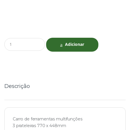
Q
Adicionar
u
a
n
t
i
t
y
Descrição
Carro de ferramentas multifunções
3 prateleiras 770 x 448mm