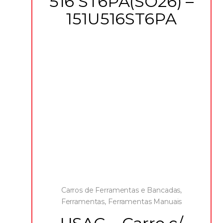
516 ST6PA(SO26) –
151U516ST6PA
Carros de Ferramentas e Bancadas
,
Ferramentas
,
Ferramentas Manuais