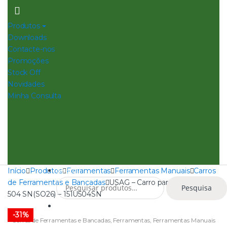
Skip
Skip
to
to
Produtos
navigation
content
Downloads
Contacte-nos
Promoções
Stock Off
Novidades
Minha Consulta
Search
Início
Produtos
Ferramentas
Ferramentas Manuais
Carros
Pesquisar
de Ferramentas e Bancadas
USAG – Carro para Ferramenta
Pesquisa
por:
504 SN(SO26) – 151U504SN
0
-
31%
Carros de Ferramentas e Bancadas
,
Ferramentas
,
Ferramentas Manuais