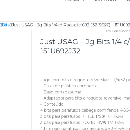
Bits
Just USAG – Jg Bits 1/4 c/ Roquete 692-J32(SO26) – 151U69
Bits
,
Ferrament
Just USAG – Jg Bits 1/4 
151U692J32
Jogo com bits e roquete reversível – 1/4(32 pç
– Caixa de plástico compacta
– Base com espuma
– Adaptador para bits e roquete reversível ma
– Conteúdo:
4 bits para parafusos cabeça com fenda 4-5,5-
3 bits para parafusos PHILLIPS® PH 1-2-3
3 bits para parafusos POZIDRIV® PZ 1-2-3
4 bits para parafusos sextavados de 3-4-5-6