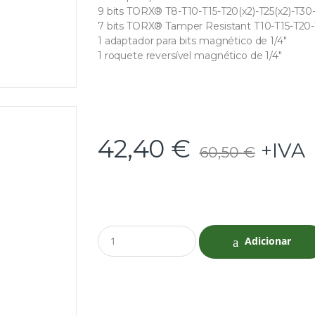
9 bits TORX® T8-T10-T15-T20(x2)-T25(x2)-T30
7 bits TORX® Tamper Resistant T10-T15-T20
1 adaptador para bits magnético de 1/4″
1 roquete reversível magnético de 1/4″
42,40
€
+IVA
60,50
€
Q
Adicionar
u
a
n
t
i
t