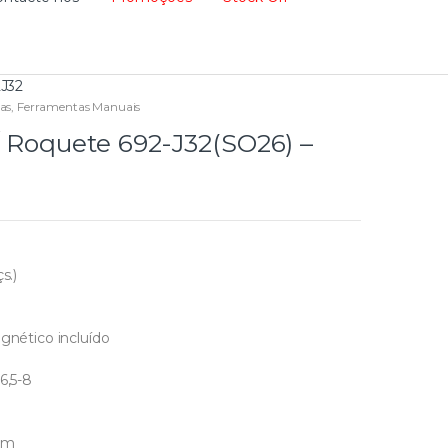
2J32
as
,
Ferramentas Manuais
c/ Roquete 692-J32(SO26) –
s.)
gnético incluído
6,5-8
 mm