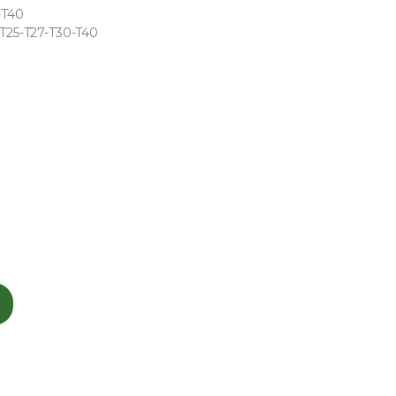
-T40
-T25-T27-T30-T40