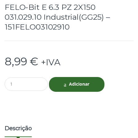
FELO-Bit E 6.3 PZ 2X150
031.029.10 Industrial(GG25) –
151FELO03102910
8,99
€
+IVA
Q
Adicionar
u
a
n
t
i
t
y
Descrição