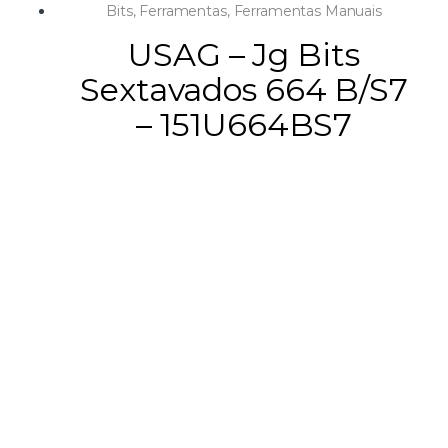
Bits
,
Ferramentas
,
Ferramentas Manuais
USAG – Jg Bits
Sextavados 664 B/S7
– 151U664BS7