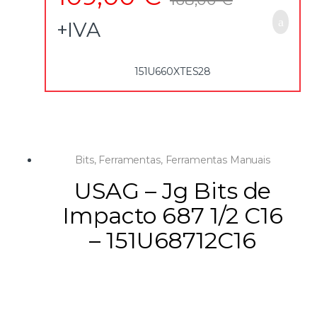
– 1,5-2-2,5-3-4-5-5,5-6-7-8-9-10 mm
– 5-6 mm
+IVA
– T6-T7-T8-T9-T10-T15-T20-T25-T27-T30-T40-T45-T47-T50
151U660XTES28
Bits
,
Ferramentas
,
Ferramentas Manuais
USAG – Jg Bits de
Impacto 687 1/2 C16
– 151U68712C16