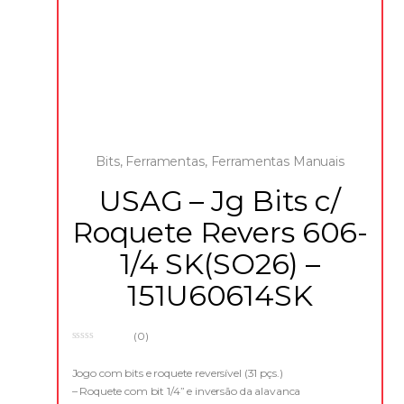
Bits
,
Ferramentas
,
Ferramentas Manuais
USAG – Jg Bits c/
Roquete Revers 606-
1/4 SK(SO26) –
151U60614SK
(0)
0
o
u
Jogo com bits e roquete reversível (31 pçs.)
t
– Roquete com bit 1/4” e inversão da alavanca
o