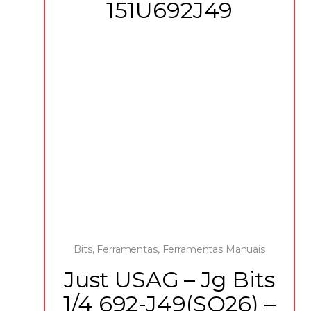
151U692J49
Bits
,
Ferramentas
,
Ferramentas Manuais
Just USAG – Jg Bits
1/4 692-J49(SO26) –