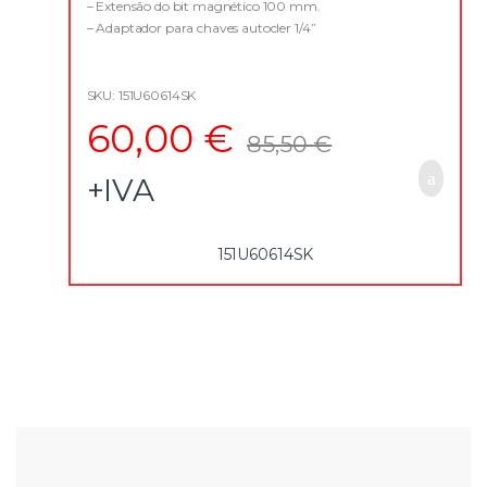
f
– Extensão do bit magnético 100 mm.
5
– Adaptador para chaves autocler 1/4”
– Caixa compacta em material plástico
SKU: 151U60614SK
60,00
€
85,50
€
+IVA
151U60614SK