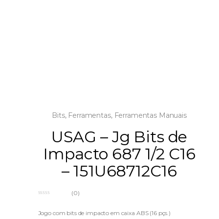
Bits
,
Ferramentas
,
Ferramentas Manuais
USAG – Jg Bits de
Impacto 687 1/2 C16
– 151U68712C16
(0)
0
o
u
Jogo com bits de impacto em caixa ABS (16 pçs.)
t