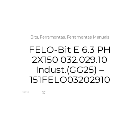
Bits
,
Ferramentas
,
Ferramentas Manuais
FELO-Bit E 6.3 PH
2X150 032.029.10
Indust.(GG25) –
151FELO03202910
(0)
0
o
u
t
o
f
5