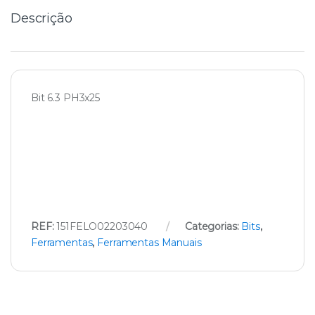
Descrição
Bit 6.3 PH3x25
REF:
151FELO02203040
Categorias:
Bits
,
Ferramentas
,
Ferramentas Manuais