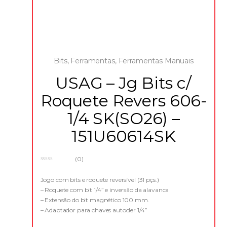
Bits
,
Ferramentas
,
Ferramentas Manuais
USAG – Jg Bits c/
Roquete Revers 606-
1/4 SK(SO26) –
151U60614SK
(0)
0
o
u
Jogo com bits e roquete reversível (31 pçs.)
t
– Roquete com bit 1/4” e inversão da alavanca
o
f
– Extensão do bit magnético 100 mm.
5
– Adaptador para chaves autocler 1/4”
– Caixa compacta em material plástico