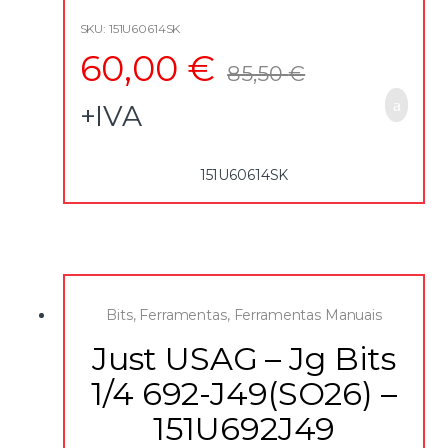
SKU: 151U60614SK
60,00
€
85,50
€
+IVA
151U60614SK
Bits
,
Ferramentas
,
Ferramentas Manuais
Just USAG – Jg Bits
1/4 692-J49(SO26) –
151U692J49