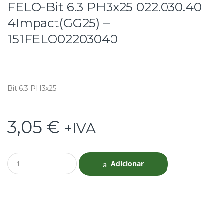
FELO-Bit 6.3 PH3x25 022.030.40
4Impact(GG25) –
151FELO02203040
Bit 6.3 PH3x25
3,05
€
+IVA
Q
Adicionar
u
a
n
t
i
t
y