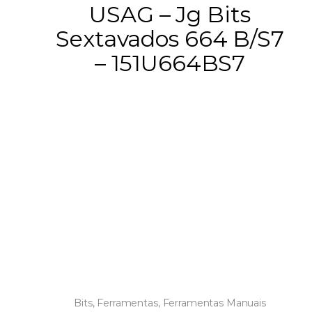
USAG – Jg Bits
Sextavados 664 B/S7
– 151U664BS7
Bits
,
Ferramentas
,
Ferramentas Manuais