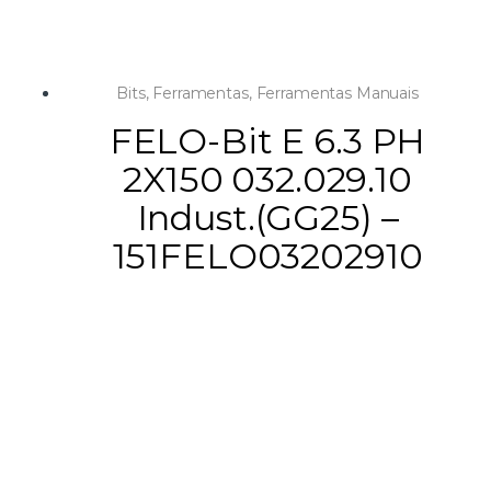
Bits
,
Ferramentas
,
Ferramentas Manuais
FELO-Bit E 6.3 PH
2X150 032.029.10
Indust.(GG25) –
151FELO03202910