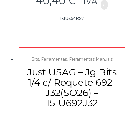
40,40
€
+IVA
151U664BS7
Bits
,
Ferramentas
,
Ferramentas Manuais
Just USAG – Jg Bits
1/4 c/ Roquete 692-
J32(SO26) –
151U692J32