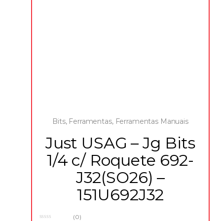
Bits
,
Ferramentas
,
Ferramentas Manuais
Just USAG – Jg Bits
1/4 c/ Roquete 692-
J32(SO26) –
151U692J32
(0)