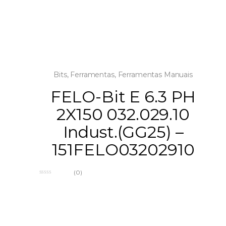
Bits
,
Ferramentas
,
Ferramentas Manuais
FELO-Bit E 6.3 PH
2X150 032.029.10
Indust.(GG25) –
151FELO03202910
(0)
0
o
u
t
o
f
5