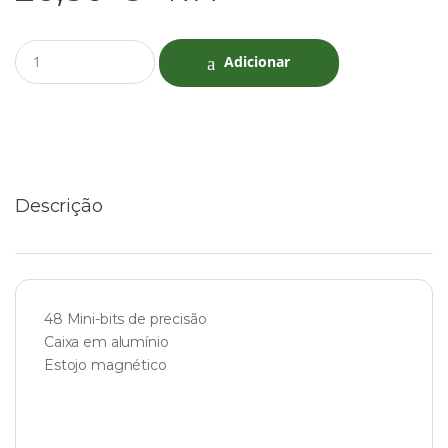
Q
Adicionar
u
a
n
t
i
t
y
Descrição
48 Mini-bits de precisão
Caixa em alumínio
Estojo magnético