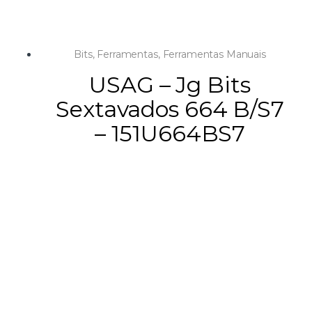
Bits
,
Ferramentas
,
Ferramentas Manuais
USAG – Jg Bits
Sextavados 664 B/S7
– 151U664BS7