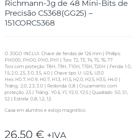
Richmann-Jg de 48 Mini-Bits de
Precisão C5368(GG25) –
151CORC5368
O JOGO INCLUI: Chave de fendas de 126 mm | Phillips:
PH000, PH00, PH0, PH1 | Torx: T2, T3, T4, T5, T6, T7
Torx com proteção: T8H, T9H, T10H, T15H, T20H | Fenda: 1.0,
1.5, 2.0, 2.5, 3.0, 3.5, 4.0 | Chave tipo U: U2.6, U3.0
Hex: H0.7, H0.9, H0.7, H1.3, H1.5, H2.0, H2.5, H3.5, H4.0 |
Triâng.: 2.0, 2.3, 3.0 | Redonda: 0,8 | Cruzamento com
proteção: 2.5 | Triâng.: Y0.6, Y1, Y2.0, Y2.5 | Quadrado: S0, S1,
S2 | Estrela: 0,8, 1,2, 1,5
Caixa em alumínio e estojo magnético
26,50
€
+IVA