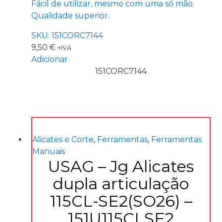
Fácil de utilizar, mesmo com uma só mão.
Qualidade superior.
SKU: 151CORC7144
9,50
€
+IVA
Adicionar
151CORC7144
Alicates e Corte
,
Ferramentas
,
Ferramentas
Manuais
USAG – Jg Alicates
dupla articulação
115CL-SE2(SO26) –
151U115CLSE2