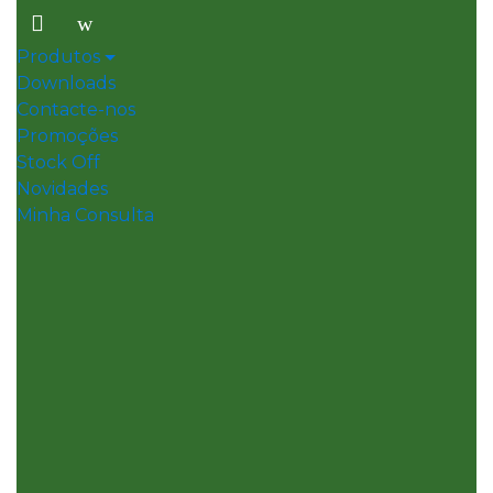
Skip
Skip
to
to
Produtos
navigation
content
Downloads
Contacte-nos
Promoções
Stock Off
Novidades
Minha Consulta