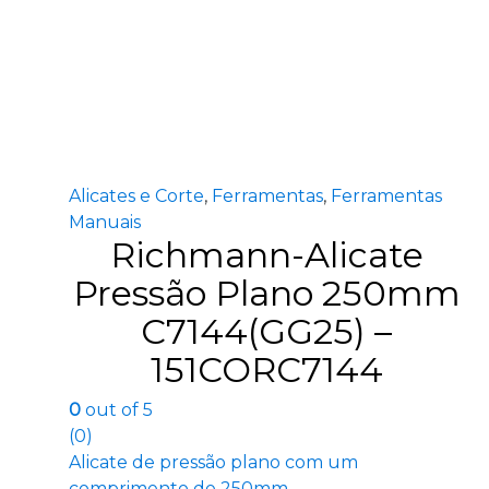
Alicates e Corte
,
Ferramentas
,
Ferramentas
Manuais
Richmann-Alicate
Pressão Plano 250mm
C7144(GG25) –
151CORC7144
0
out of 5
(0)
Alicate de pressão plano com um
comprimento de 250mm.