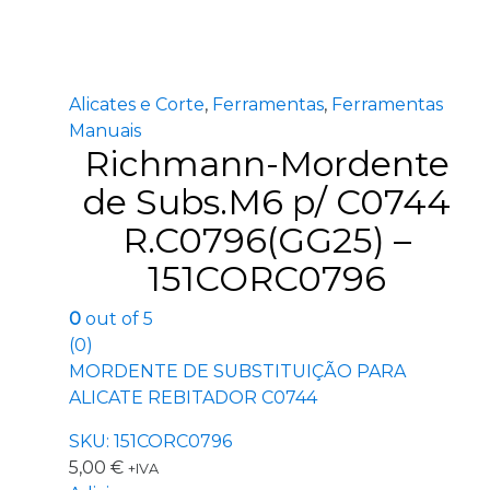
Alicates e Corte
,
Ferramentas
,
Ferramentas
Manuais
Richmann-Mordente
de Subs.M6 p/ C0744
R.C0796(GG25) –
151CORC0796
0
out of 5
(0)
MORDENTE DE SUBSTITUIÇÃO PARA
ALICATE REBITADOR C0744
SKU: 151CORC0796
5,00
€
+IVA