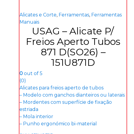
Alicates e Corte
,
Ferramentas
,
Ferramentas
Manuais
USAG – Alicate P/
Freios Aperto Tubos
871 D(SO26) –
151U871D
0
out of 5
(0)
Alicates para freios aperto de tubos
– Modelo com ganchos dianteiros ou laterais
– Mordentes com superfície de fixação
estriada
– Mola interior
– Punho ergonómico bi-material