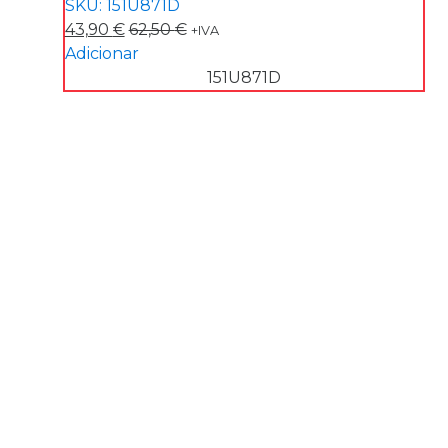
SKU: 151U871D
43,90
€
62,50
€
+IVA
Adicionar
151U871D