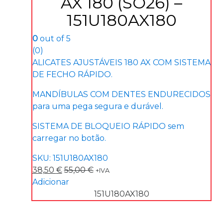
AX 180 (SO26) –
151U180AX180
0
out of 5
(0)
ALICATES AJUSTÁVEIS 180 AX COM SISTEMA
DE FECHO RÁPIDO.
MANDÍBULAS COM DENTES ENDURECIDOS
para uma pega segura e durável.
SISTEMA DE BLOQUEIO RÁPIDO sem
carregar no botão.
SKU: 151U180AX180
38,50
€
55,00
€
+IVA
Adicionar
151U180AX180