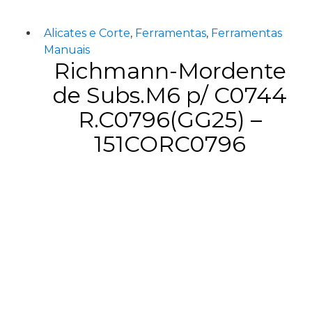
Alicates e Corte
,
Ferramentas
,
Ferramentas
Manuais
Richmann-Mordente
de Subs.M6 p/ C0744
R.C0796(GG25) –
151CORC0796