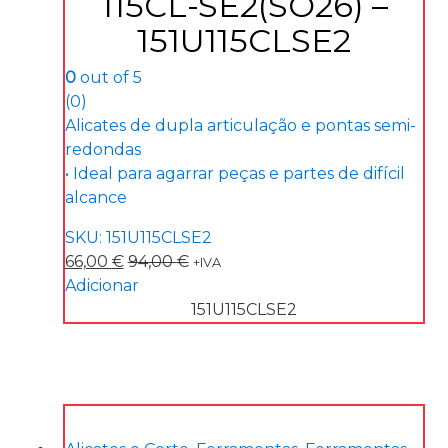
115CL-SE2(SO26) –
151U115CLSE2
0
out of 5
(0)
Alicates de dupla articulação e pontas semi-
redondas
• Ideal para agarrar peças e partes de difícil
alcance
SKU: 151U115CLSE2
66,00
€
94,00
€
+IVA
Adicionar
151U115CLSE2