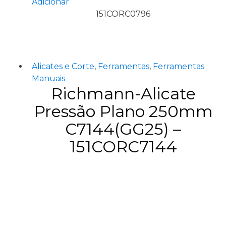
Adicionar
151CORC0796
Alicates e Corte
,
Ferramentas
,
Ferramentas
Manuais
Richmann-Alicate
Pressão Plano 250mm
C7144(GG25) –
151CORC7144