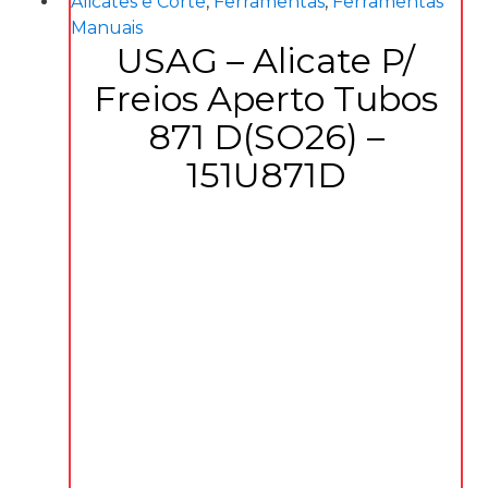
Alicates e Corte
,
Ferramentas
,
Ferramentas
Manuais
USAG – Alicate P/
Freios Aperto Tubos
871 D(SO26) –
151U871D