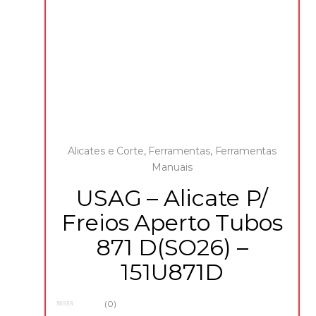
Alicates e Corte
,
Ferramentas
,
Ferramentas
Manuais
USAG – Alicate P/
Freios Aperto Tubos
871 D(SO26) –
151U871D
(0)
0