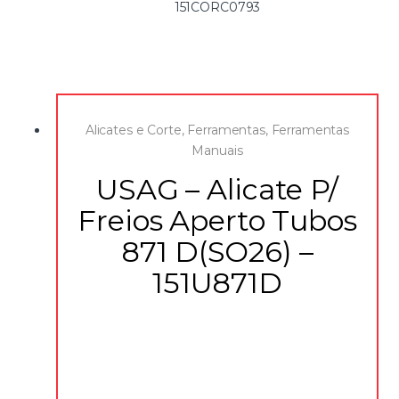
151CORC0793
Alicates e Corte
,
Ferramentas
,
Ferramentas
Manuais
USAG – Alicate P/
Freios Aperto Tubos
871 D(SO26) –
151U871D