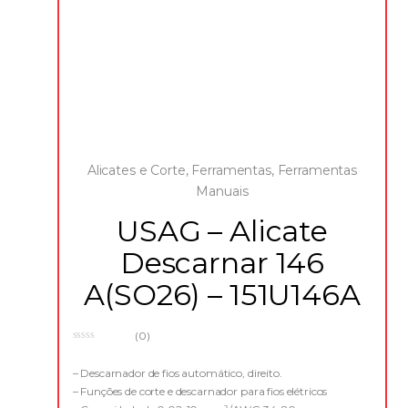
Alicates e Corte
,
Ferramentas
,
Ferramentas
Manuais
USAG – Alicate
Descarnar 146
A(SO26) – 151U146A
(0)
0
o
u
– Descarnador de fios automático, direito.
t
– Funções de corte e descarnador para fios elétricos
o
f