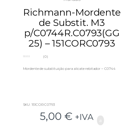
Richmann-Mordente
de Substit. M3
p/C0744R.C0793(GG
25) – 151CORC0793
(0)
0
o
u
Mordente de substituição para alicate rebitador – C0744
t
o
f
5
SKU: 151CORC0793
5,00
€
+IVA