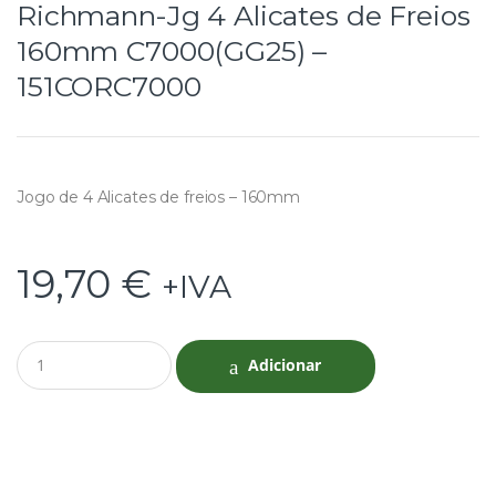
Richmann-Jg 4 Alicates de Freios
160mm C7000(GG25) –
151CORC7000
Jogo de 4 Alicates de freios – 160mm
19,70
€
+IVA
Q
Adicionar
u
a
n
t
i
t
y