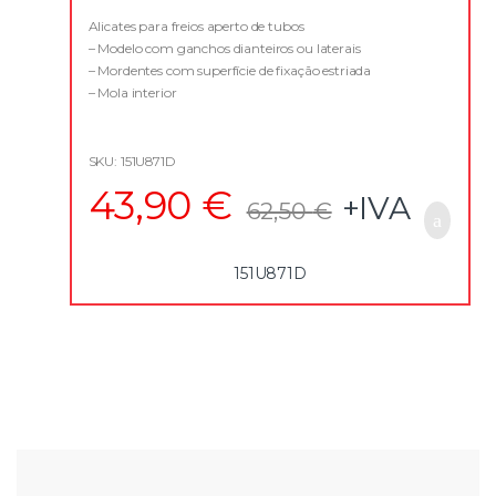
o
u
Alicates para freios aperto de tubos
t
– Modelo com ganchos dianteiros ou laterais
o
f
– Mordentes com superfície de fixação estriada
5
– Mola interior
– Punho ergonómico bi-material
SKU: 151U871D
43,90
€
+IVA
62,50
€
151U871D