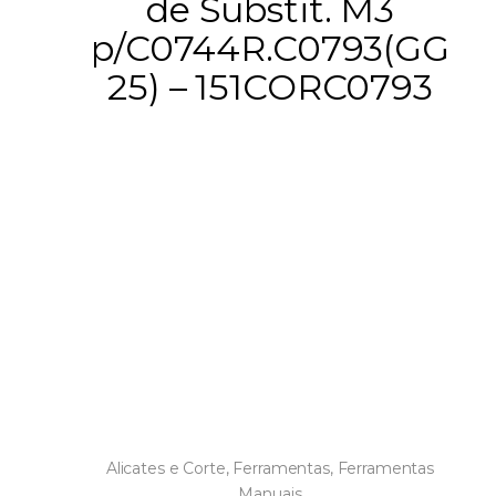
de Substit. M3
p/C0744R.C0793(GG
25) – 151CORC0793
Alicates e Corte
,
Ferramentas
,
Ferramentas
Manuais