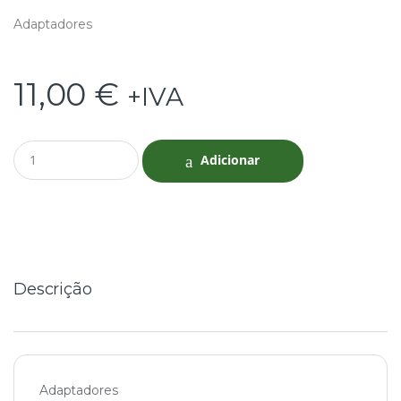
Adaptadores
11,00
€
+IVA
Q
Adicionar
u
a
n
t
i
t
y
Descrição
Adaptadores