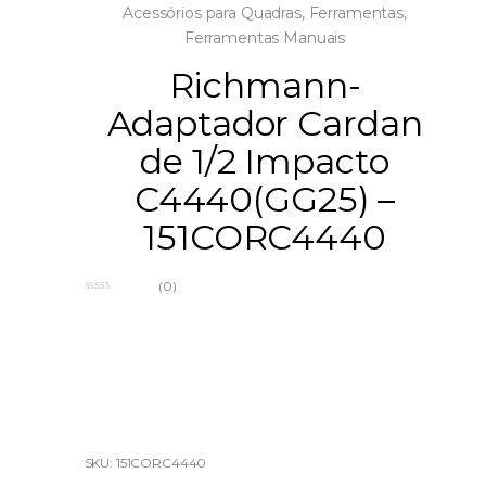
Acessórios para Quadras
,
Ferramentas
,
Ferramentas Manuais
Richmann-
Adaptador Cardan
de 1/2 Impacto
C4440(GG25) –
151CORC4440
(0)
0
o
u
t
o
f
5
SKU: 151CORC4440