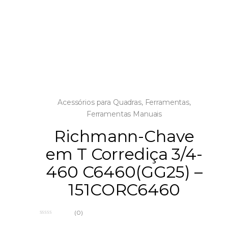
Acessórios para Quadras
,
Ferramentas
,
Ferramentas Manuais
Richmann-Chave
em T Corrediça 3/4-
460 C6460(GG25) –
151CORC6460
(0)
0
o