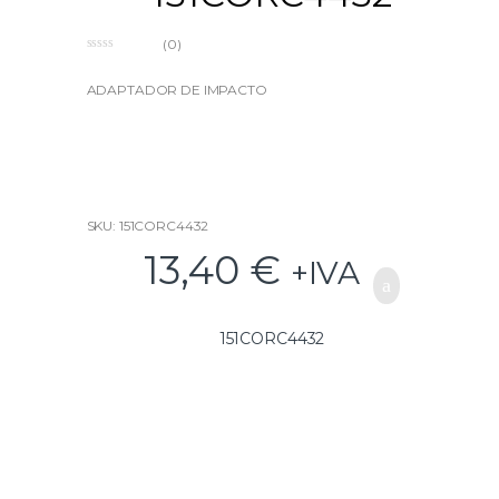
(0)
0
o
u
ADAPTADOR DE IMPACTO
t
o
f
5
SKU: 151CORC4432
13,40
€
+IVA
151CORC4432