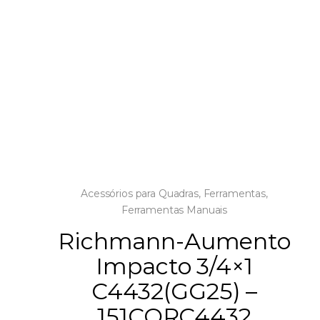
Acessórios para Quadras
,
Ferramentas
,
Ferramentas Manuais
Richmann-Aumento
Impacto 3/4×1
C4432(GG25) –
151CORC4432