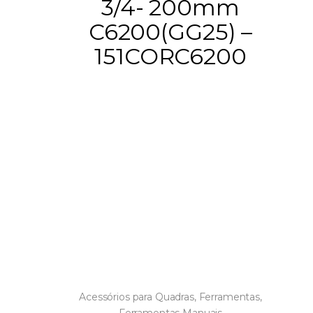
3/4- 200mm
C6200(GG25) –
151CORC6200
Acessórios para Quadras
,
Ferramentas
,