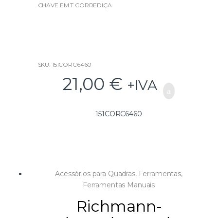
u
CHAVE EM T CORREDIÇA
t
o
f
5
SKU: 151CORC6460
21,00
€
+IVA
151CORC6460
Acessórios para Quadras
,
Ferramentas
,
Ferramentas Manuais
Richmann-