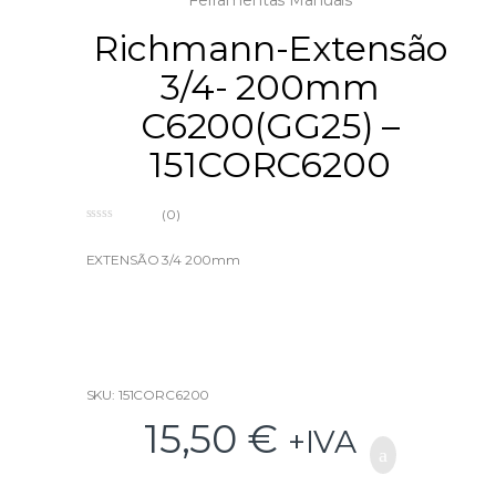
Ferramentas Manuais
Richmann-Extensão
3/4- 200mm
C6200(GG25) –
151CORC6200
(0)
0
o
u
EXTENSÃO 3/4 200mm
t
o
f
5
SKU: 151CORC6200
15,50
€
+IVA