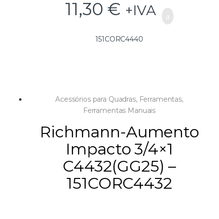
11,30
€
+IVA
151CORC4440
Acessórios para Quadras
,
Ferramentas
,
Ferramentas Manuais
Richmann-Aumento
Impacto 3/4×1
C4432(GG25) –
151CORC4432