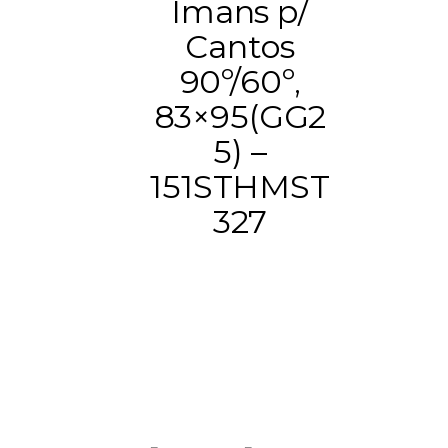
Imans p/
Cantos
90º/60º,
83×95(GG2
5) –
151STHMST
327