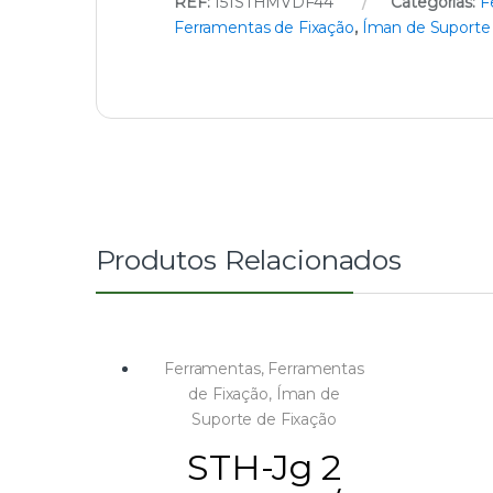
REF:
151STHMVDF44
Categorias:
F
Ferramentas de Fixação
,
Íman de Suporte 
Produtos Relacionados
Ferramentas
,
Ferramentas
de Fixação
,
Íman de
Suporte de Fixação
STH-Jg 2