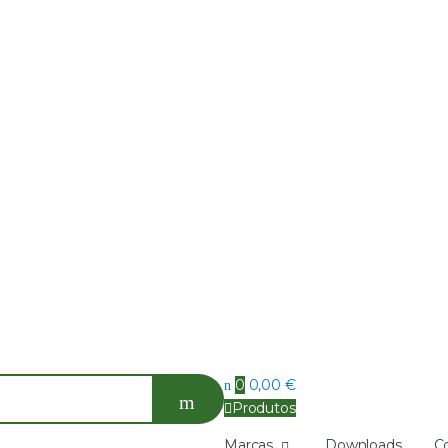
0
0,00
€
Produtos
Marcas
Downloads
C