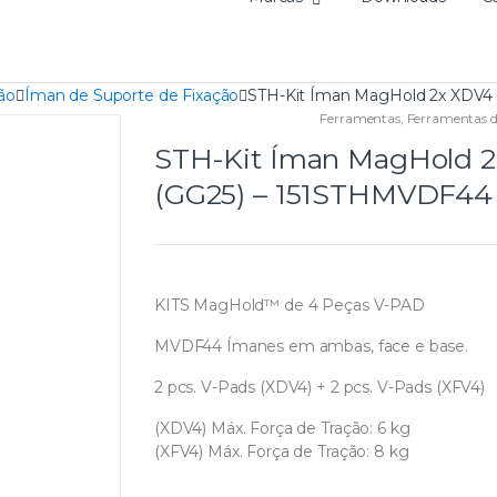
ão
Íman de Suporte de Fixação
STH-Kit Íman MagHold 2x XDV4
Ferramentas
,
Ferramentas d
STH-Kit Íman MagHold 2
(GG25) – 151STHMVDF44
KITS MagHold™ de 4 Peças V-PAD
MVDF44 Ímanes em ambas, face e base.
2 pcs. V-Pads (XDV4) + 2 pcs. V-Pads (XFV4)
(XDV4) Máx. Força de Tração: 6 kg
(XFV4) Máx. Força de Tração: 8 kg