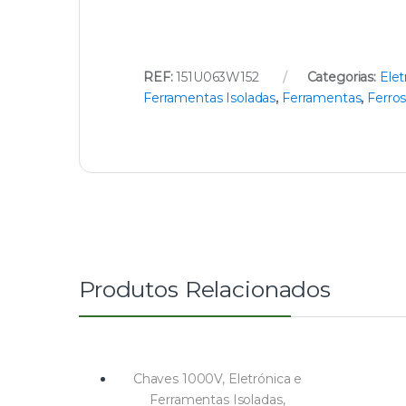
REF:
151U063W152
Categorias:
Elet
Ferramentas Isoladas
,
Ferramentas
,
Ferros
Produtos Relacionados
Chaves 1000V
,
Eletrónica e
Ferramentas Isoladas
,