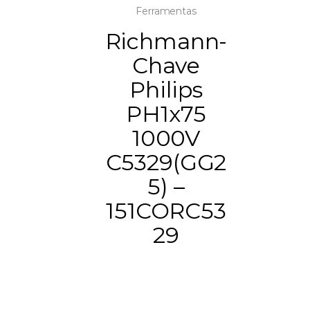
Ferramentas
Richmann-
Chave
Philips
PH1x75
1000V
C5329(GG2
5) –
151CORC53
29