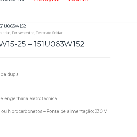
 151U063W152
oladas
,
Ferramentas
,
Ferros de Soldar
 W15-25 – 151U063W152
ncia dupla
 de engenharia eletrotécnica
eo ou hidrocarbonetos – Fonte de alimentação: 230 V