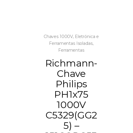
Chaves 1000V
,
Eletrónica e
Ferramentas Isoladas
,
Ferramentas
Richmann-
Chave
Philips
PH1x75
1000V
C5329(GG2
5) –