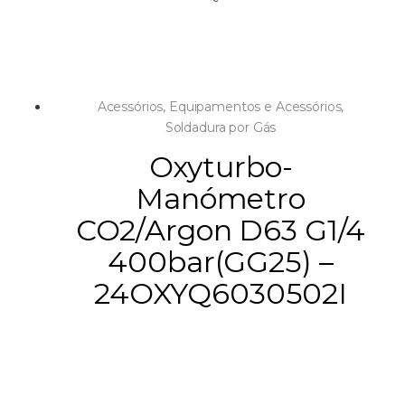
Acessórios
,
Equipamentos e Acessórios
,
Soldadura por Gás
Oxyturbo-
Manómetro
CO2/Argon D63 G1/4
400bar(GG25) –
24OXYQ6030502I