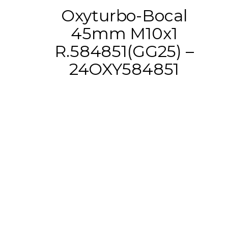
Oxyturbo-Bocal
45mm M10x1
R.584851(GG25) –
24OXY584851