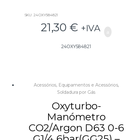
SKU: 24OXY584821
21,30
€
+IVA
24OXY584821
Acessórios
,
Equipamentos e Acessórios
,
Soldadura por Gás
Oxyturbo-
Manómetro
CO2/Argon D63 0-6
G1/4 6bar(GG25) –