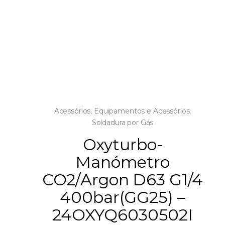
Acessórios
,
Equipamentos e Acessórios
,
Soldadura por Gás
Oxyturbo-
Manómetro
CO2/Argon D63 G1/4
400bar(GG25) –
24OXYQ6030502I