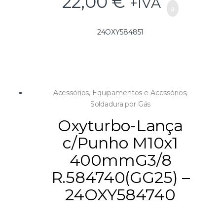
22,00
€
+IVA
24OXY584851
Acessórios
,
Equipamentos e Acessórios
,
Soldadura por Gás
Oxyturbo-Lança
c/Punho M10x1
400mmG3/8
R.584740(GG25) –
24OXY584740