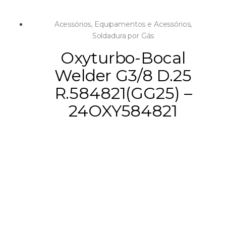
Acessórios
,
Equipamentos e Acessórios
,
Soldadura por Gás
Oxyturbo-Bocal
Welder G3/8 D.25
R.584821(GG25) –
24OXY584821