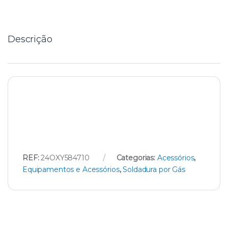
i
t
y
Descrição
REF:
24OXY584710
Categorias:
Acessórios
,
Equipamentos e Acessórios
,
Soldadura por Gás