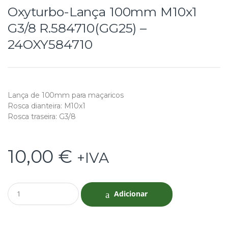
Oxyturbo-Lança 100mm M10x1
G3/8 R.584710(GG25) –
24OXY584710
Lança de 100mm para maçaricos
Rosca dianteira: M10x1
Rosca traseira: G3/8
10,00
€
+IVA
Q
Adicionar
u
a
n
t