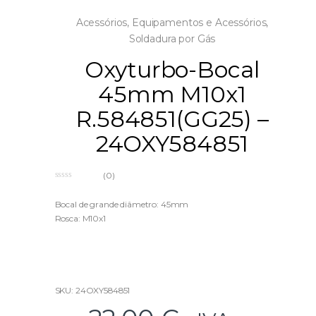
Acessórios
,
Equipamentos e Acessórios
,
Soldadura por Gás
Oxyturbo-Bocal
45mm M10x1
R.584851(GG25) –
24OXY584851
(0)
0
o
u
Bocal de grande diâmetro: 45mm
t
Rosca: M10x1
o
f
5
SKU: 24OXY584851