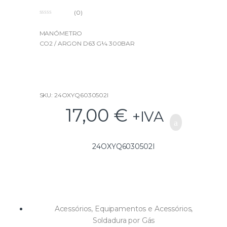
(0)
0
o
u
MANÓMETRO
t
CO2 / ARGON D63 G¼ 300BAR
o
f
5
SKU: 24OXYQ6030502I
17,00
€
+IVA
24OXYQ6030502I
Acessórios
,
Equipamentos e Acessórios
,
Soldadura por Gás