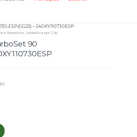
110730.ESP(GG23) – 24OXY110730ESP
 e Acessórios
,
Soldadura por Gás
urboSet 90
4OXY110730ESP
90.