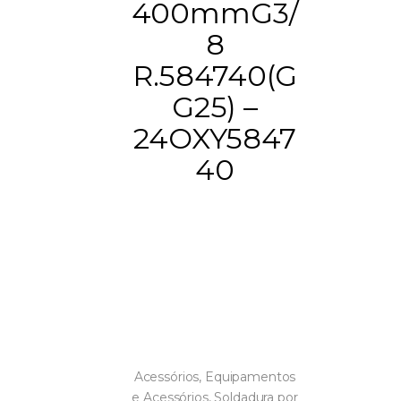
400mmG3/
8
R.584740(G
G25) –
24OXY5847
40
Acessórios
,
Equipamentos
e Acessórios
,
Soldadura por