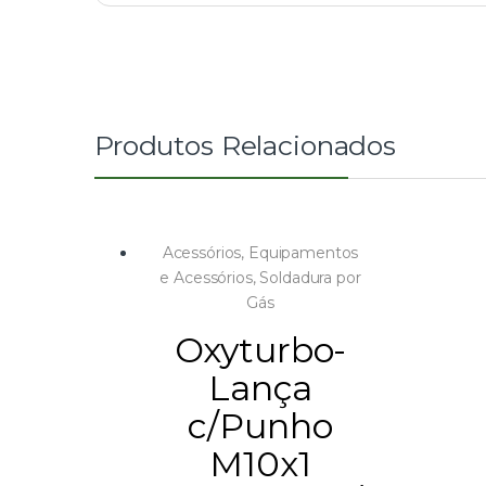
Produtos Relacionados
Acessórios
,
Equipamentos
e Acessórios
,
Soldadura por
Gás
Oxyturbo-
Lança
c/Punho
M10x1