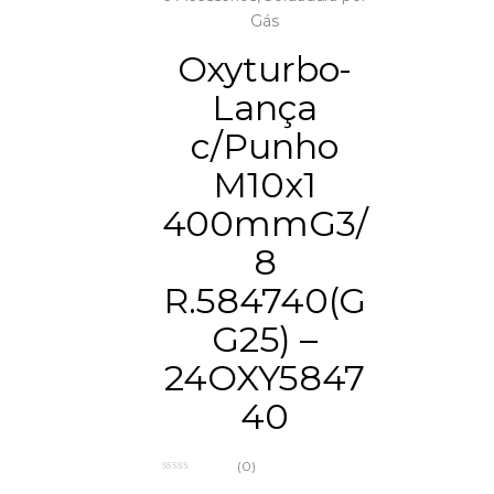
Gás
Oxyturbo-
Lança
c/Punho
M10x1
400mmG3/
8
R.584740(G
G25) –
24OXY5847
40
(0)
0