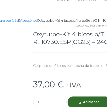
ura por Gás
Acessórios
Oxyturbo-Kit 4 bicos p/TurboSet 90 R.
Acessórios
,
Equipamentos
Oxyturbo-Kit 4 bicos p/T
R.110730.ESP(GG23) – 2
Conjunto de 4 bicos para tocha de turbo set 
37,00
€
+IVA
Q
Adicionar
u