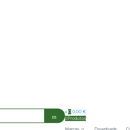
0
0,00
€
Produtos
Marcas
Downloads
C