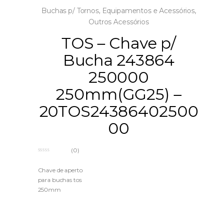
Buchas p/ Tornos
,
Equipamentos e Acessórios
,
Outros Acessórios
TOS – Chave p/
Bucha 243864
250000
250mm(GG25) –
20TOS24386402500
00
(0)
0
o
u
Chave de aperto
t
para buchas tos
o
f
250mm
5