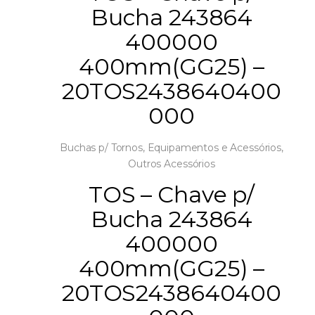
Bucha 243864
400000
400mm(GG25) –
20TOS2438640400
000
Buchas p/ Tornos
,
Equipamentos e Acessórios
,
Outros Acessórios
TOS – Chave p/
Bucha 243864
400000
400mm(GG25) –
20TOS2438640400