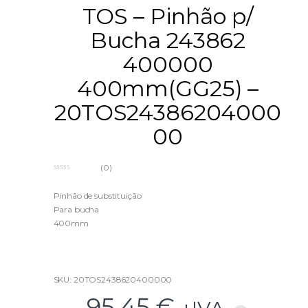
TOS – Pinhão p/
Bucha 243862
400000
400mm(GG25) –
20TOS24386204000
00
(0)
0
o
u
Pinhão de substituição
t
Para bucha
o
f
400mm
5
SKU: 20TOS2438620400000
95,45
€