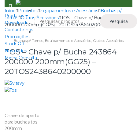
Skip
Skip
to
to
Search
Início
Produtos
Equipamentos e Acessórios
Buchas p/
Produtos
Pesquisar
navigation
content
Tornos
Outros Acessórios
TOS – Chave p/ Bucha 243864
Pesquisa
por:
Downloads
200000 200mm(GG25) – 20TOS2438640200000
Contacte-nos
0
Promoções
Buchas p/ Tornos
,
Equipamentos e Acessórios
,
Outros Acessórios
Stock Off
TOS – Chave p/ Bucha 243864
Novidades
Minha Consulta
200000 200mm(GG25) –
20TOS2438640200000
Chave de aperto
para buchas tos
200mm