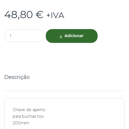
48,80
€
+IVA
Q
Adicionar
u
a
n
t
i
t
y
Descrição
Chave de aperto
para buchas tos
200mm