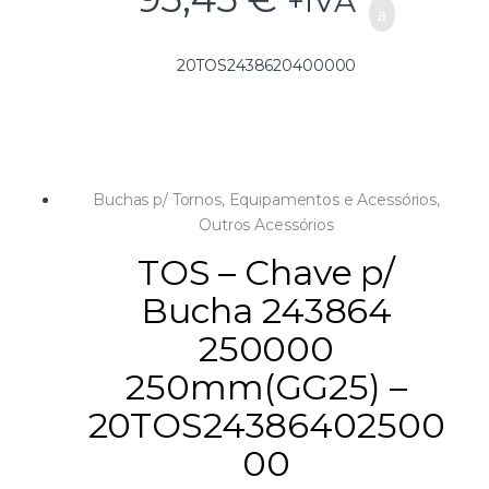
+IVA
20TOS2438620400000
Buchas p/ Tornos
,
Equipamentos e Acessórios
,
Outros Acessórios
TOS – Chave p/
Bucha 243864
250000
250mm(GG25) –
20TOS24386402500
00