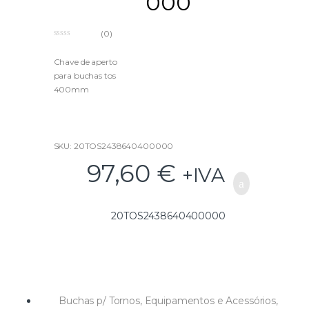
000
(0)
0
o
u
Chave de aperto
t
para buchas tos
o
f
400mm
5
SKU: 20TOS2438640400000
97,60
€
+IVA
20TOS2438640400000
Buchas p/ Tornos
,
Equipamentos e Acessórios
,