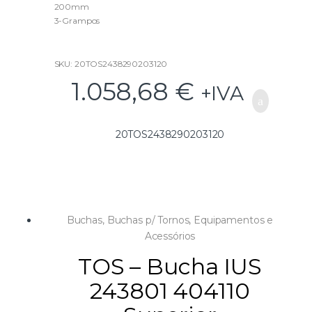
f
200mm
5
3-Grampos
SKU: 20TOS2438290203120
1.058,68
€
+IVA
20TOS2438290203120
Buchas
,
Buchas p/ Tornos
,
Equipamentos e
Acessórios
TOS – Bucha IUS
243801 404110