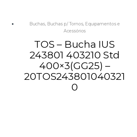
Buchas
,
Buchas p/ Tornos
,
Equipamentos e
Acessórios
TOS – Bucha IUS
243801 403210 Std
400×3(GG25) –
20TOS243801040321
0