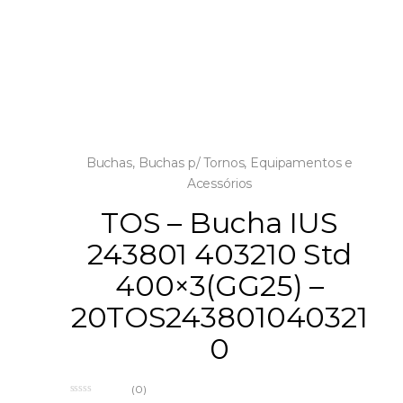
Buchas
,
Buchas p/ Tornos
,
Equipamentos e
Acessórios
TOS – Bucha IUS
243801 403210 Std
400×3(GG25) –
20TOS243801040321
0
(0)