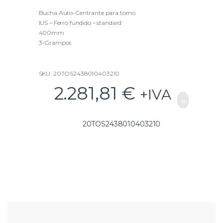
0
o
u
Bucha Auto-Centrante para torno
t
IUS – Ferro fundido – standard
o
f
400mm
5
3-Grampos
SKU: 20TOS2438010403210
2.281,81
€
+IVA
20TOS2438010403210