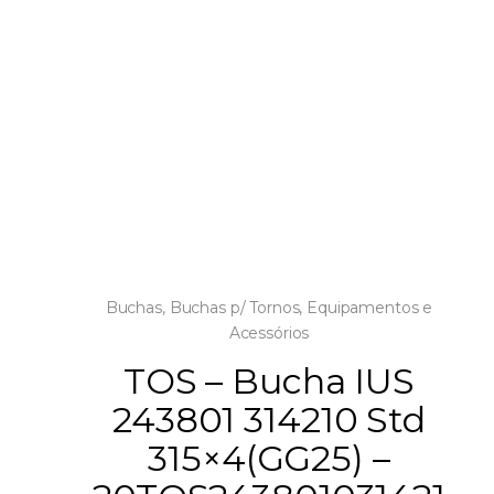
Buchas
,
Buchas p/ Tornos
,
Equipamentos e
Acessórios
TOS – Bucha IUS
243801 314210 Std
315×4(GG25) –