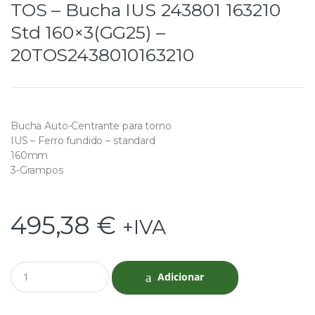
TOS – Bucha IUS 243801 163210
Std 160×3(GG25) –
20TOS2438010163210
Bucha Auto-Centrante para torno
IUS – Ferro fundido – standard
160mm
3-Grampos
495,38
€
+IVA
Q
Adicionar
u
a
n