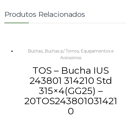
Produtos Relacionados
Buchas
,
Buchas p/ Tornos
,
Equipamentos e
Acessórios
TOS – Bucha IUS
243801 314210 Std
315×4(GG25) –
20TOS243801031421
0