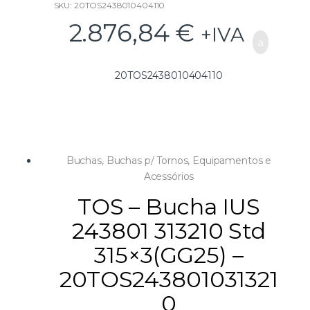
SKU: 20TOS2438010404110
2.876,84
€
+IVA
20TOS2438010404110
Buchas
,
Buchas p/ Tornos
,
Equipamentos e
Acessórios
TOS – Bucha IUS
243801 313210 Std
315×3(GG25) –
20TOS243801031321
0