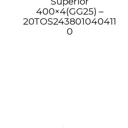
Superior
400×4(GG25) –
20TOS243801040411
0