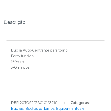
t
i
t
y
Descrição
Bucha Auto-Centrante para torno
Ferro fundido
160mm
3-Grampos
REF:
20TOS2438010163210
Categorias:
Buchas
,
Buchas p/ Tornos
,
Equipamentos e