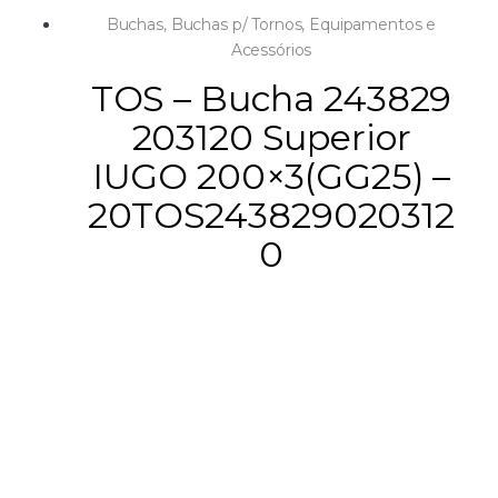
Buchas
,
Buchas p/ Tornos
,
Equipamentos e
Acessórios
TOS – Bucha 243829
203120 Superior
IUGO 200×3(GG25) –
20TOS243829020312
0